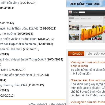
 triển bền vững
(10/04/2014)
XEM KÊNH YOUTUBE
20/03/2014)
15/01/2014)
ruyện tranh Thần đồng Đất Việt
(29/10/2013)
c môi trường
(26/09/2013)
ên nhiên và tăng trưởng xanh"
(31/08/2013)
và các Hợp chất thiên nhiên
(26/08/2013)
toàn cầu lần thứ 2
(22/07/2013)
TIÊU ĐIỂM
BÌNH LUẬN MỚ
5/2013)
” các thông điệp phản đối Trung Quốc?
(16/04/2014)
Viện nghiên cứu môi trườn
)
Xanh (Gmeri)
Tư vấn thử nghiệm và phân
ển Đông
(07/05/2014)
môi trường biển
nh đúng đắn của Việt Nam
(17/11/2013)
2014)
Giáo dục kiến thức môi tr
Khó khăn trong xây dựng 
ằng phương pháp CRA
(11/06/2012)
thôn mới tại các xã đảo: C
6/2012)
chế hỗ trợ quá trình vận c
rác thải tái chế từ đảo vào 
09/06/2012)
Viện nghiên cứu môi trườn
+ Xem phản hồi
- Gửi phản hồi