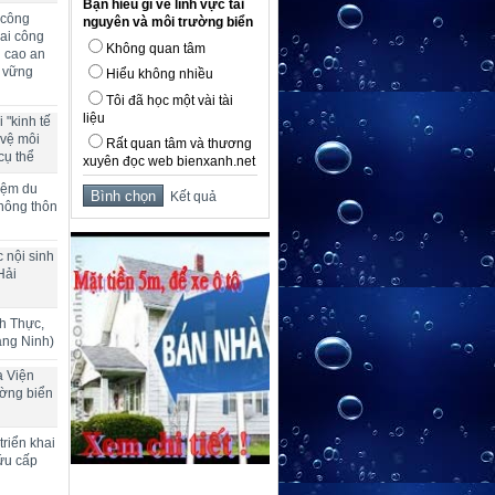
Bạn hiểu gì về lĩnh vực tài
 công
nguyên và môi trường biển
ai công
Không quan tâm
g cao an
n vững
Hiểu không nhiều
Tôi đã học một vài tài
liệu
 "kinh tế
 vệ môi
Rất quan tâm và thương
cụ thể
xuyên đọc web bienxanh.net
hiệm du
Kết quả
 nông thôn
 nội sinh
Hải
h Thực,
ảng Ninh)
a Viện
ường biển
riển khai
ứu cấp