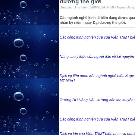
dương thế giới
Đăng lúc: Thứ hai - 09/06/2014 07:58 - Người đăng 
Các ngành nghề kinh tế biển đang được quan
nhân kỷ niệm ngày Đại dương thế giới.
Các công trình nghiên cứu của Viện TNMT biển
Nâng cao ý thức của người dân về tài nguyên v
Dịch vụ liên quan đến ngành nghề biển được t
MT biển !
Trường ĐH Hàng Hải - trường đào tạo thuyên v
Các công trình nghiên cứu của Viện TNMT biể
Dịch vụ lặn của Viện TNMT biển phục vụ nghiê