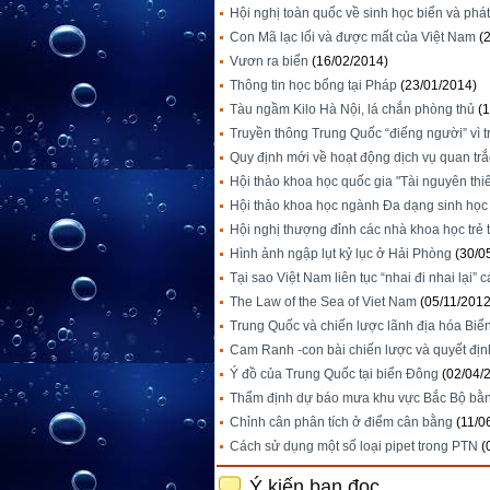
Hội nghị toàn quốc về sinh học biển và phát
Con Mã lạc lối và được mất của Việt Nam
(
Vươn ra biển
(16/02/2014)
Thông tin học bổng tại Pháp
(23/01/2014)
Tàu ngầm Kilo Hà Nội, lá chắn phòng thủ
(
Truyền thông Trung Quốc “điếng người” vì t
Quy định mới về hoạt động dịch vụ quan trắ
Hội thảo khoa học quốc gia "Tài nguyên thi
Hội thảo khoa học ngành Đa dạng sinh học 
Hội nghị thượng đỉnh các nhà khoa học trẻ 
Hình ảnh ngập lụt kỷ lục ở Hải Phòng
(30/0
Tại sao Việt Nam liên tục “nhai đi nhai lại
The Law of the Sea of Viet Nam
(05/11/2012
Trung Quốc và chiến lược lãnh địa hóa Bi
Cam Ranh -con bài chiến lược và quyết đị
Ý đồ của Trung Quốc tại biển Đông
(02/04/
Thẩm định dự báo mưa khu vực Bắc Bộ b
Chỉnh cân phân tích ở điểm cân bằng
(11/0
Cách sử dụng một số loại pipet trong PTN
(
Ý kiến bạn đọc