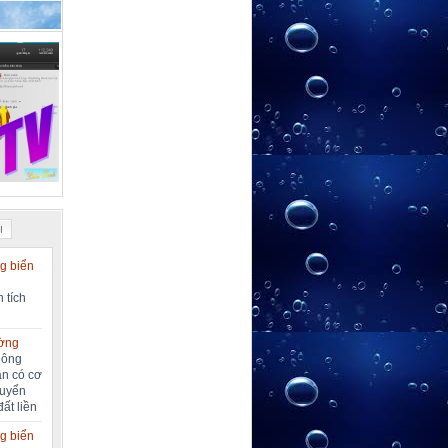
I
g biển
 tích
ường
nông
ần có cơ
huyển
đất liền
g biển