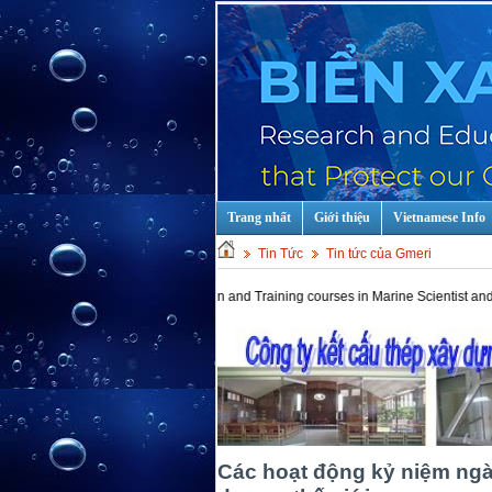
Trang nhất
Giới thiệu
Vietnamese Info
Tin Tức
Tin tức của Gmeri
Hot keys: Education and Training courses in Marine Scientist and Technolog
Các hoạt động kỷ niệm ngà