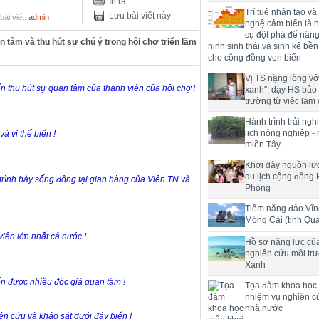
In ra
Trí tuệ nhân tạo và
Lưu bài viết này
bài viết:
admin
nghệ cảm biến là h
cụ đột phá để nân
 tâm và thu hút sự chú ý trong hội chợ triển lãm
ninh sinh thái và sinh kế bề
cho cộng đồng ven biển
Vị TS nặng lòng với
 thu hút sự quan tâm của thanh viên của hội chợ !
xanh", dạy HS bảo
trường từ việc làm 
Hành trình trải ng
lịch nông nghiệp -
à vị thế biển !
miền Tây
Khơi dậy nguồn lực
du lịch cộng đồng 
rình bày sống động tại gian hàng của Viện TN và
Phòng
Tiềm năng đảo Vĩn
Móng Cái (tỉnh Qu
iên lớn nhất cả nước !
Hồ sơ năng lực củ
nghiên cứu môi tr
Xanh
n được nhiều độc giả quan tâm !
Tọa đàm khoa học t
nhiệm vụ nghiên c
nhà nước
n cứu và khảo sát dưới đáy biển !