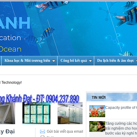
Khoa học & Môi trương biển
Công bố kết quả
Du lịch biển & ẩm thực
y!
TIN MỚI
Capacity profile of
Tăng cường các h
trải nghiệm cho họ
y Đại
Gửi bài viết qua email
bước vào kỳ nghỉ 