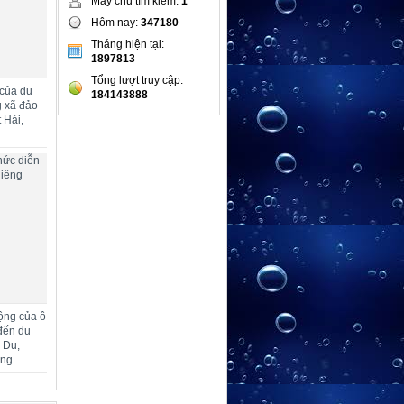
Máy chủ tìm kiếm:
1
Hôm nay:
347180
Tháng hiện tại:
1897813
Tổng lượt truy cập:
 của du
184143888
g xã đảo
 Hải,
hức diễn
hiêng
ộng của ô
đến du
m Du,
ang