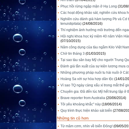
Âm thầm
(07/04/2015)
Phục hồi rừng ngập mặn ở Hạ Long
(31/08
Các hoạt động khảo sát, nghiên cứu khoa h
Nghiên cứu đánh giá hàm lượng Pb và Cd tr
tenuistipitata)
(24/08/2016)
Thí nghiệm ảnh hưởng môi trường đến nga
Hội nghị khoa học kỷ niệm 40 năm Viện H
(07/10/2015)
Năm công dụng của tàu ngầm Kilo Việt Na
Chờ tin tháng 3
(01/03/2015)
Tại sao tàu sân bay Mỹ cho người Trung Qu
Đánh giá tần xuất của sự kiện lượng mưa cực 
Những phương pháp nuôi tu hài nuôi ở Cát
Hoàng Sa với sự hòa hợp dân tộc
(14/01/2
Vì sao TQ ngày càng xấu xí trong mắt thế gi
Chuyên gia: Đã đến lúc Mỹ hết trung lập ở
Brave reporter from Australia
(20/06/2014)
Tôi yêu khoảng khắc" này
(18/06/2014)
Quy trình thực hiện khảo sát biển
(27/08/20
Những tin cũ hơn
Từ mâm cơm, nhìn về biển Đông!
(09/05/20