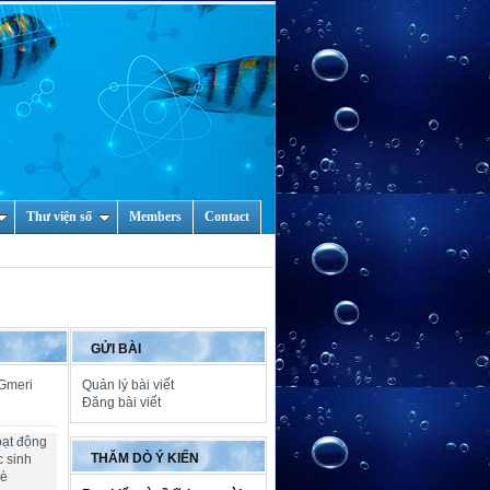
Thư viện số
Members
Contact
GỬI BÀI
 Gmeri
Quản lý bài viết
Đăng bài viết
oạt động
THĂM DÒ Ý KIẾN
c sinh
hè