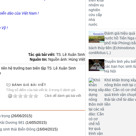
iển đảo của Việt Nam !
 Vỹ !
Đánh giá hiệu quả 
nước hồ Tiên Nga
phố Hải Phòng) bằ
bách thủy tiên (Echinodorus
cordifolius L.)
Tác giả bài viết:
TS. Lê Xuân Sinh
Nguồn tin:
Nguồn ảnh: Hùng Việt
Truyền tình yêu bi
các bạn học sinh t
liên hệ trưởng ban biên tập TS. Lê Xuân Sinh
Hà Nội
m
Khó khăn trong xâ
nông thôn mới tại 
ĐÁNH GIÁ BÀI VIẾT
đảo: Cần có cơ chế
Tổng số điểm của bài viết là: 0 trong 0 đánh giá
quá trình vận chuy
Click để đánh giá bài viết
thải tái chế từ đảo 
liền
 trọng
(26/06/2015)
 Hải Dương 981
(14/05/2015)
g sinh thái Biển Đông
(16/04/2015)