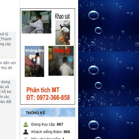
xử lý
 (Thành
ng cây
ển đến với
ừ thủ đô
y dựng
các xã
 hỗ trợ
ển rác
vào đất
THỐNG KÊ
Đang truy cập:
867
Khách viếng thăm:
866