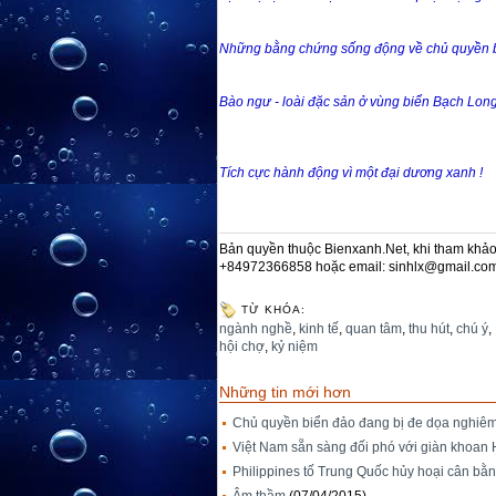
Những bằng chứng sống động về chủ quyền b
Bào ngư - loài đặc sản ở vùng biển Bạch Long
Tích cực hành động vì một đại dương xanh !
Bản quyền thuộc Bienxanh.Net, khi tham khảo 
+84972366858 hoặc email: sinhlx@gmail.co
TỪ KHÓA:
ngành nghề
,
kinh tế
,
quan tâm
,
thu hút
,
chú ý
,
hội chợ
,
kỷ niệm
Những tin mới hơn
Chủ quyền biển đảo đang bị đe dọa nghiêm
Việt Nam sẵn sàng đối phó với giàn khoan
Philippines tố Trung Quốc hủy hoại cân bằn