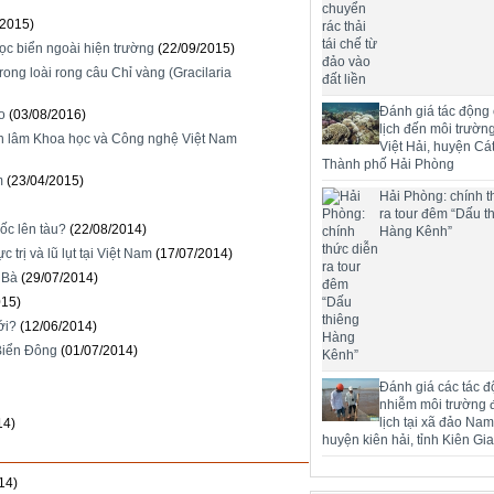
/2015)
ọc biển ngoài hiện trường
(22/09/2015)
ong loài rong câu Chỉ vàng (Gracilaria
Đánh giá tác động
o
(03/08/2016)
lịch đến môi trườn
àn lâm Khoa học và Công nghệ Việt Nam
Việt Hải, huyện Cát
Thành phố Hải Phòng
m
(23/04/2015)
Hải Phòng: chính t
ra tour đêm “Dấu t
ốc lên tàu?
(22/08/2014)
Hàng Kênh”
trị và lũ lụt tại Việt Nam
(17/07/2014)
 Bà
(29/07/2014)
015)
ới?
(12/06/2014)
 Biển Đông
(01/07/2014)
Đánh giá các tác đ
nhiễm môi trường 
lịch tại xã đảo Na
14)
huyện kiên hải, tỉnh Kiên Gi
14)