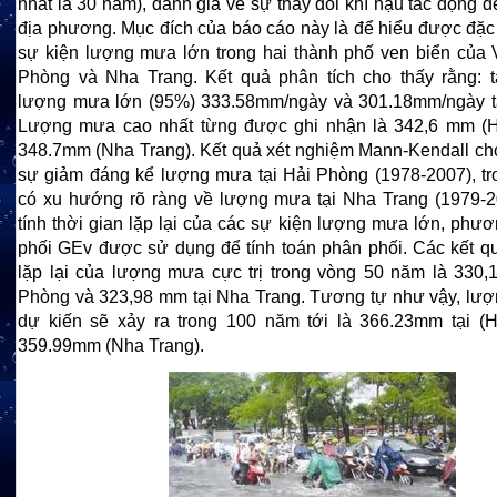
nhất là 30 năm), đánh giá về sự thay đổi khí hậu tác động 
địa phương. Mục đích của báo cáo này là để hiểu được đặc
sự kiện lượng mưa lớn trong hai thành phố ven biển của 
Phòng và Nha Trang. Kết quả phân tích cho thấy rằng: 
lượng mưa lớn (95%) 333.58mm/ngày và 301.18mm/ngày t
Lượng mưa cao nhất từng được ghi nhận là 342,6 mm (H
348.7mm (Nha Trang). Kết quả xét nghiệm Mann-Kendall cho
sự giảm đáng kể lượng mưa tại Hải Phòng (1978-2007), tr
có xu hướng rõ ràng về lượng mưa tại Nha Trang (1979-
tính thời gian lặp lại của các sự kiện lượng mưa lớn, phư
phối GEv được sử dụng để tính toán phân phối. Các kết qu
lặp lại của lượng mưa cực trị trong vòng 50 năm là 330,
Phòng và 323,98 mm tại Nha Trang. Tương tự như vậy, lượ
dự kiến sẽ xảy ra trong 100 năm tới là 366.23mm tại (
359.99mm (Nha Trang).