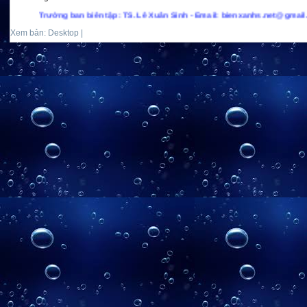
 ban biên tập: TS. Lê Xuân Sinh - Email: bienxanhs.net@gmail.com - Hotline: 
Xem bản: Desktop |
Mobile