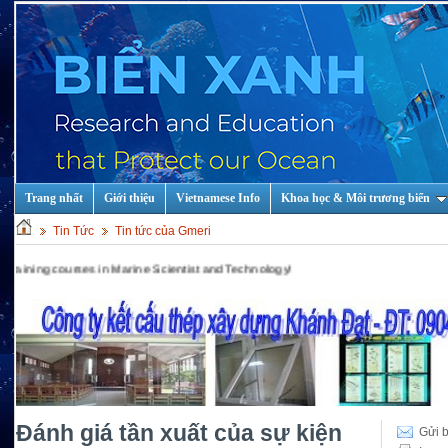
Trang nhất
Giới thiệu
Vietnamese Info
Khoa học & Môi trương biển
Tin Tức
Tin tức của Gmeri
 Marine Scientist and Technology!
Đánh giá tần xuất của sự kiện
Gửi b