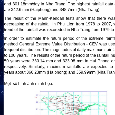
and 301.18mm/day in Nha Trang. The highest rainfall data 
are 342.6 mm (Haiphong) and 348.7mm (Nha Trang).
The result of the Mann-Kendall tests show that there was 
decreasing of the rainfall in Phu Lien from 1978 to 2007, 
trend of the rainfall was recoreded in Nha Trang from 1979 to
In order to estimate the return period of the extreme rainfa
method General Extreme Value Distribution - GEV was used
frequent distribution. The magnitudes of daily maximum rainfa
to 100 years. The results of the return period of the rainfall
50 years were 330.14 mm and 323.98 mm in Hai Phong a
respectively. Similarly, maximum rainfalls are expected to
years about 366.23mm (Haiphong) and 359.99mm (Nha Tran
Một số hình ảnh minh họa: