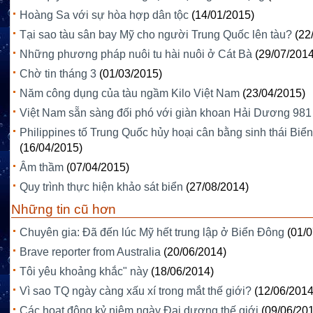
Hoàng Sa với sự hòa hợp dân tộc
(14/01/2015)
Tại sao tàu sân bay Mỹ cho người Trung Quốc lên tàu?
(22
Những phương pháp nuôi tu hài nuôi ở Cát Bà
(29/07/2014
Chờ tin tháng 3
(01/03/2015)
Năm công dụng của tàu ngầm Kilo Việt Nam
(23/04/2015)
Việt Nam sẵn sàng đối phó với giàn khoan Hải Dương 981
Philippines tố Trung Quốc hủy hoại cân bằng sinh thái Biể
(16/04/2015)
Âm thầm
(07/04/2015)
Quy trình thực hiện khảo sát biển
(27/08/2014)
Những tin cũ hơn
Chuyên gia: Đã đến lúc Mỹ hết trung lập ở Biển Đông
(01/
Brave reporter from Australia
(20/06/2014)
Tôi yêu khoảng khắc" này
(18/06/2014)
Vì sao TQ ngày càng xấu xí trong mắt thế giới?
(12/06/2014
Các hoạt động kỷ niệm ngày Đại dương thế giới
(09/06/20