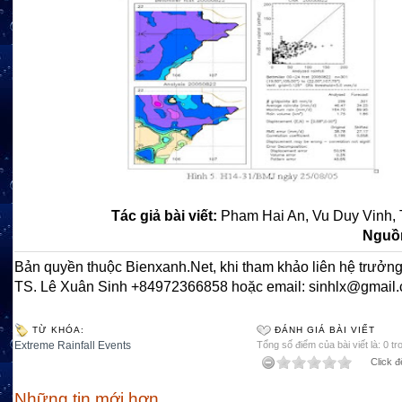
Tác giả bài viết:
Pham Hai An, Vu Duy Vinh, 
Nguồn
Bản quyền thuộc Bienxanh.Net, khi tham khảo liên hệ trưởng
TS. Lê Xuân Sinh +84972366858 hoặc email: sinhlx@gmail
TỪ KHÓA:
ĐÁNH GIÁ BÀI VIẾT
Extreme Rainfall Events
Tổng số điểm của bài viết là: 0 tr
Click đ
Những tin mới hơn