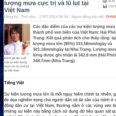
In ra
lượng mưa cực trị và lũ lụt tại
Lưu b
Việt Nam
Đăng lúc: Thứ năm - 17/07/2014 06:34 - Người đăng bài viết:
PHAM
Các đặc điểm của các sự kiện lượng mưa 
thành phố ven biển của Việt Nam: Hải Ph
Trang. Kết quả phân tích cho thấy rằng: t
lượng mưa lớn (95%) 333.58mm/ngày và
301.18mm/ngày tại Nha Trang. Lượng mưa
từng được ghi nhận là 342,6 mm (Hải Phò
Đánh giá tần xuất
348.7mm (Nha Trang).
của sự kiện lượng
mưa cực trị và lũ lụt
tại Việt Nam
Tiếng Việt
Sự kiện lượng mưa lớn là mối nguy hiểm chính tự nhiên, g
đe dọa nghiêm trọng cho người dân và tài sản của mình ở 
đông dân cư tại Việt Nam, thường nằm ở các vùng ven bi
những sự kiện này bằng cách sử dụng dữ liệu quan sát qu