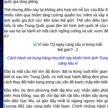
quốc gia láng giềng.
Thế nhưng điều này lại không phù hợp với nỗ lực của Bắc K
nhiều năm qua nhằm tăng cường quyền lực mềm và xây d
ảnh quốc gia tích cực trên toàn thế giới. Thế nên điều là
hiểu là nếu Trung Quốc quan tâm tới hình ảnh quốc tế của 
tại sao họ lại hành xử một cách ngông cuồng và xấc xược đế
Á?
Cách hành xử hung hăng như thế này khiến hình ảnh Trun
càng xấu xí
Đây là một câu hỏi lớn đã được đặt ra trong suốt thời gia
biệt là sau khi Trung Quốc có một loạt hành động đơn ph
cách thay đổi hiện trạng trong các vấn đề tranh chấp trên biể
Đầu tiên, họ đơn phương thiết lập khu vực nhận diện phò
biển Hoa Đông, sau đó cho tập kết vật liệu nhằm xây dự
trên đảo Gạc Ma, và gần đây nhất là ngang ngược kéo g
Dương 981 vào vùng biển Việt Nam. Chính những hành đ