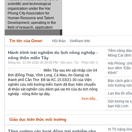
scientific and technological
organization under the Hai
Phong City Association for
Human Resource and Talent
Development, operating in the
field of research, application
and technology transfer in the
field of marine environment,
Tin tức của Gmeri
Hội thảo
VietNam Info
providing scientific and
technical and technological
Tiềm năng đảo
services in marine environment
Hành trình trải nghiệm du lịch nông nghiệp -
Móng Cái (tỉn
consulting, monitoring and
nông thôn miền Tây
analysis of the marine
Đăng lúc: 21-04-2026 06:38:08 PM - Đã xem: 711 - Phản hồi: 0
Hải Phòng: chí
environment and other relevant
tour đêm “Dấu
fields.
Miền Tây sau khi sát nhập còn 04
Kênh”
tỉnh (Đồng Tháp, Vĩnh Long, Cà Mau, An Giang) và
thành phố Cần Thơ. Đề tài KC.15.03/21-30 của Viện
Bàn cách giải 
nghiên cứu môi trường biển Xanh đã thực hiện chuyến
môi trường nô
đi khảo sát nghiên cứu đánh giá vai trò của du lịch nông
Lan tỏa lối số
nghiệp - nông thôn tại đây.
Xem tiếp...
Gửi tương lai 
bạn Hải Linh
Giáo dục kiến thức môi trường
Vị TS nặng lòng
Tăng cường các hoạt động trải nghiệm cho