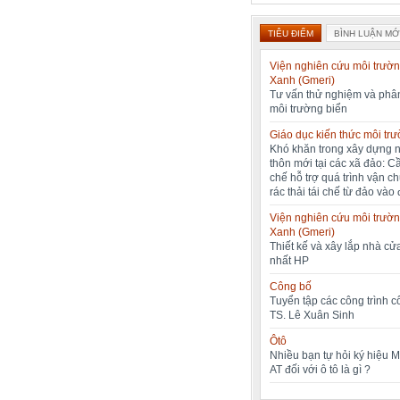
TIÊU ĐIỂM
BÌNH LUẬN MỚ
Viện nghiên cứu môi trườn
Xanh (Gmeri)
Tư vấn thử nghiệm và phân
môi trường biển
Giáo dục kiến thức môi tr
Khó khăn trong xây dựng 
thôn mới tại các xã đảo: C
chế hỗ trợ quá trình vận c
rác thải tái chế từ đảo vào 
Viện nghiên cứu môi trườn
Xanh (Gmeri)
Thiết kế và xây lắp nhà cửa
nhất HP
Công bố
Tuyển tập các công trình 
TS. Lê Xuân Sinh
Ôtô
Nhiều bạn tự hỏi ký hiệu 
AT đối với ô tô là gì ?