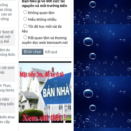
Bạn hiểu gì về lĩnh vực tài
 công
nguyên và môi trường biển
ai công
Không quan tâm
g cao an
n vững
Hiểu không nhiều
Tôi đã học một vài tài
liệu
 "kinh tế
 vệ môi
Rất quan tâm và thương
cụ thể
xuyên đọc web bienxanh.net
hiệm du
Kết quả
 nông thôn
 nội sinh
Hải
h Thực,
ảng Ninh)
a Viện
ường biển
riển khai
ứu cấp