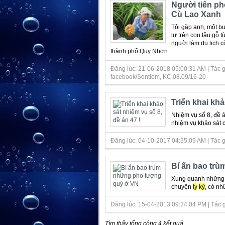
Người tiên ph
Cù Lao Xanh
Tôi gặp anh, một bu
lư trên con tầu gỗ 
người làm du lịch 
thành phố Quy Nhơn....
Đăng lúc: 21-06-2018 05:00:31 AM | Tác gi
facebook/Sontiem, KC.08.09/16-20
Triển khai khả
Nhiệm vụ số 8, đề á
nhiệm vụ khảo sát c
Đăng lúc: 04-10-2017 04:35:09 AM | Tác giả
Bí ẩn bao tr
Xung quanh những 
chuyện
ly
kỳ
, có nh
Đăng lúc: 15-04-2013 09:24:04 PM | Tác giả
Tìm thấy tổng cộng 4 kết quả