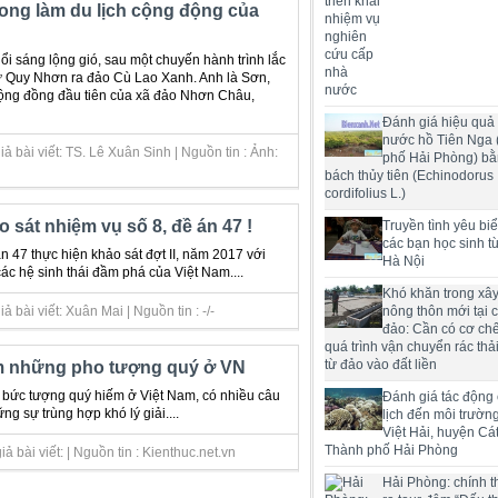
ong làm du lịch cộng động của
ổi sáng lộng gió, sau một chuyến hành trình lắc
từ Quy Nhơn ra đảo Cù Lao Xanh. Anh là Sơn,
cộng đồng đầu tiên của xã đảo Nhơn Châu,
Đánh giá hiệu quả 
nước hồ Tiên Nga
ả bài viết: TS. Lê Xuân Sinh | Nguồn tin : Ảnh:
phố Hải Phòng) bằ
bách thủy tiên (Echinodorus
cordifolius L.)
o sát nhiệm vụ số 8, đề án 47 !
Truyền tình yêu bi
các bạn học sinh t
n 47 thực hiện khảo sát đợt II, năm 2017 với
Hà Nội
ác hệ sinh thái đầm phá của Việt Nam....
Khó khăn trong xâ
 bài viết: Xuân Mai | Nguồn tin : -/-
nông thôn mới tại 
đảo: Cần có cơ chế
quá trình vận chuyển rác thải
từ đảo vào đất liền
ùm những pho tượng quý ở VN
bức tượng quý hiếm ở Việt Nam, có nhiều câu
Đánh giá tác động
ững sự trùng hợp khó lý giải....
lịch đến môi trườn
Việt Hải, huyện Cát
Thành phố Hải Phòng
 bài viết: | Nguồn tin : Kienthuc.net.vn
Hải Phòng: chính t