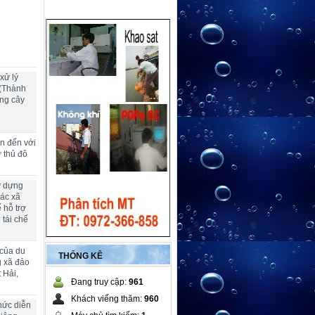
xử lý
 (Thành
ng cây
ển đến với
ừ thủ đô
y dựng
các xã
 hỗ trợ
 tái chế
 của du
THỐNG KÊ
g xã đảo
 Hải,
Đang truy cập:
961
Khách viếng thăm:
960
hức diễn