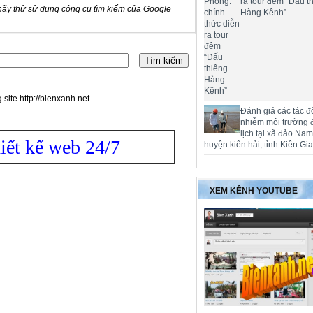
ra tour đêm “Dấu t
hãy thử sử dụng công cụ tìm kiếm của Google
Hàng Kênh”
 site http://bienxanh.net
Đánh giá các tác đ
nhiễm môi trường 
lịch tại xã đảo Na
iết kế web 24/7
huyện kiên hải, tỉnh Kiên Gi
XEM KÊNH YOUTUBE