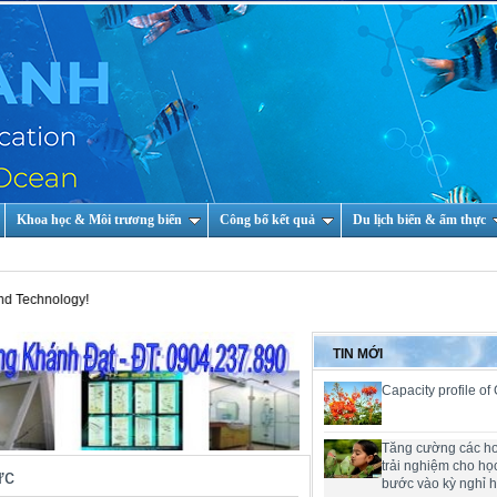
Khoa học & Môi trương biển
Công bố kết quả
Du lịch biển & ẩm thực
logy!
TIN MỚI
Capacity profile of
Tăng cường các h
trải nghiệm cho họ
ức
bước vào kỳ nghỉ 