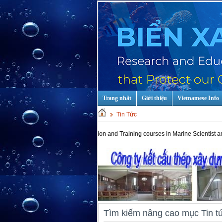
Trang nhất
Giới thiệu
Vietnamese Info
Tin Tức
Hot keys: Education and Training courses in Marine Scientist and Techno
Tìm kiếm nâng cao mục Tin t