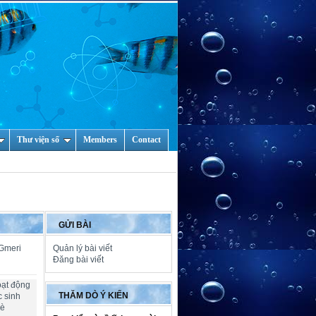
Thư viện số
Members
Contact
GỬI BÀI
 Gmeri
Quản lý bài viết
Đăng bài viết
oạt động
THĂM DÒ Ý KIẾN
c sinh
hè