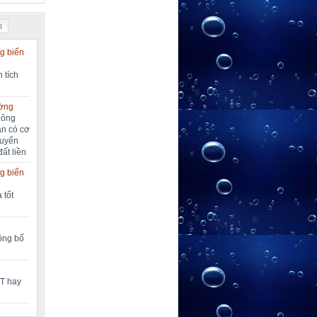
I
g biển
 tích
ường
nông
ần có cơ
huyển
đất liền
g biển
 tốt
công bố
MT hay