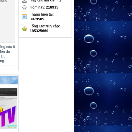
Máy chủ tìm kiếm:
1
hiêng
Hôm nay:
218935
Tháng hiện tại:
3079585
Tổng lượt truy cập:
185325660
ộng của ô
đến du
m Du,
ang