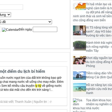
Trí tuệ nhân tạo và
nghệ cảm biến là h
cụ đột phá để nân
ninh sinh thái và sinh kế bề
cho cộng đồng ven biển
Vị TS nặng lòng với
Đến ngày
xanh", dạy HS bảo
trường từ việc làm 
Hành trình trải ng
lịch nông nghiệp -
miền Tây
Khơi dậy nguồn lực
du lịch cộng đồng 
Phòng
ột điểm du lịch bí hiểm
Tiềm năng đảo Vĩn
Móng Cái (tỉnh Qu
uồn nước ngọt lịm của đất trời không bao giờ
ùng chai mang nước về uống cho may mắn. Đêm
Hồ sơ năng lực củ
h Sơn kể nhiều câu truyện
ly
kỳ
về giếng nước
nghiên cứu môi tr
 kéo dài mãi cho đến khi trời sáng !...
Xanh
Tọa đàm khoa học t
 bài viết: Thanh Xuân | Nguồn tin : -/-
nhiệm vụ nghiên c
nhà nước