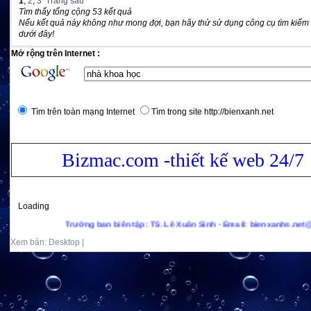
1
,
2
,
3
Trang sau
Tìm thấy tổng cộng 53 kết quả
Nếu kết quả này không như mong đợi, bạn hãy thử sử dụng công cụ tìm kiếm
dưới đây!
Mở rộng trên Internet :
Tìm trên toàn mạng Internet
Tìm trong site http://bienxanh.net
Bizmac.com -thiết kế web 24/7
Loading
Trưởng ban biên tập: TS. Lê Xuân Sinh - Email: bienxanhs.net@gmail.com -
Xem bản: Desktop |
Mobile