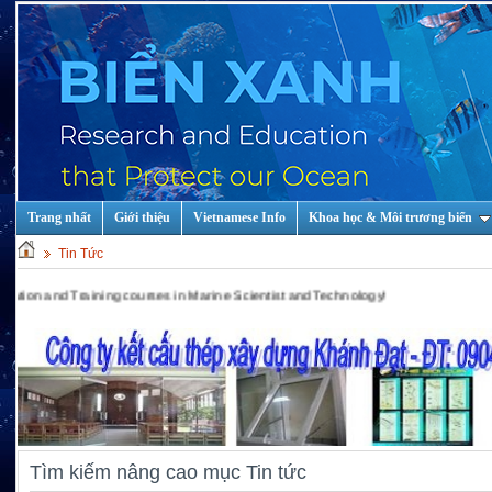
Trang nhất
Giới thiệu
Vietnamese Info
Khoa học & Môi trương biển
Tin Tức
ning courses in Marine Scientist and Technology!
Tìm kiếm nâng cao mục Tin tức