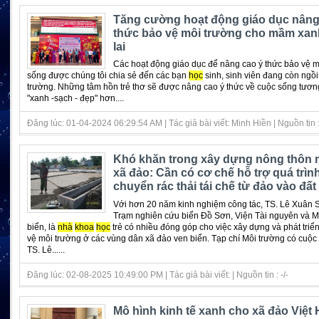
Tăng cường hoạt động giáo dục nâng
thức bảo vệ môi trường cho mầm xan
lai
Các hoạt động giáo dục để nâng cao ý thức bảo vệ m
sống được chúng tôi chia sẻ đến các bạn
học
sinh, sinh viên đang còn ngồi
trường. Những tâm hồn trẻ thơ sẽ được nâng cao ý thức về cuộc sống tương
"xanh -sạch - đẹp" hơn....
Đăng lúc: 01-04-2024 06:29:54 AM | Tác giả bài viết: Minh Hiền | Nguồn tin : 
Khó khăn trong xây dựng nông thôn m
xã đảo: Cần có cơ chế hỗ trợ quá trìn
chuyển rác thải tái chế từ đảo vào đất 
Với hơn 20 năm kinh nghiệm công tác, TS. Lê Xuân S
Trạm nghiên cứu biển Đồ Sơn, Viện Tài nguyên và M
biển, là
nhà
khoa
học
trẻ có nhiều đóng góp cho việc xây dựng và phát triể
vệ môi trường ở các vùng dân xã đảo ven biển. Tạp chí Môi trường có cuộc 
TS. Lê......
Đăng lúc: 02-08-2025 10:49:00 PM | Tác giả bài viết: | Nguồn tin : -/-
Mô hình kinh tế xanh cho xã đảo Việt H