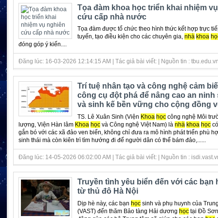
Tọa đàm khoa học triển khai nhiệm v
cứu cấp nhà nước
Tọa đàm được tổ chức theo hình thức kết hợp trực tiế
tuyến, tạo điều kiện cho các chuyên gia,
nhà
khoa
họ
đóng góp ý kiến....
Đăng lúc: 16-03-2026 12:14:15 AM | Tác giả bài viết: | Nguồn tin : tbu.edu.v
Trí tuệ nhân tạo và công nghệ cảm biế
công cụ đột phá để nâng cao an ninh s
và sinh kế bền vững cho cộng đồng v
TS. Lê Xuân Sinh (Viện
Khoa
học
công nghệ Môi trư
lượng, Viện Hàn lâm
Khoa
học
và Công nghệ Việt Nam) là
nhà
khoa
học
có
gắn bó với các xã đảo ven biển, không chỉ đưa ra mô hình phát triển phù hợ
sinh thái mà còn kiên trì tìm hướng đi để người dân có thể bám đảo,......
Đăng lúc: 14-05-2026 06:02:00 AM | Tác giả bài viết: | Nguồn tin : isdi.vast.v
Truyền tình yêu biển đến với các bạn 
từ thủ đô Hà Nội
Dịp hè này, các bạn
học
sinh và phụ huynh của Trung
(VAST) đến thăm Bảo tàng Hải dương
học
tại Đồ Sơn