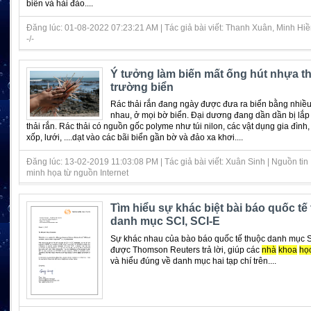
biển và hải đảo....
Đăng lúc: 01-08-2022 07:23:21 AM | Tác giả bài viết: Thanh Xuân, Minh Hiền
-/-
Ý tưởng làm biến mất ống hút nhựa th
trường biển
Rác thải rắn đang ngày được đưa ra biển bằng nhiề
nhau, ở mọi bờ biển. Đại dương đang dần dần bị lắp 
thải rắn. Rác thải có nguồn gốc polyme như túi nilon, các vật dụng gia đình,
xốp, lưới, ....dạt vào các bãi biển gần bờ và đảo xa khơi....
Đăng lúc: 13-02-2019 11:03:08 PM | Tác giả bài viết: Xuân Sinh | Nguồn tin
minh họa từ nguồn Internet
Tìm hiểu sự khác biệt bài báo quốc tế
danh mục SCI, SCI-E
Sự khác nhau của bào báo quốc tế thuộc danh mục S
được Thomson Reuters trả lời, giúp các
nhà
khoa
họ
và hiểu đúng về danh mục hai tạp chí trên....