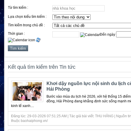
Từ tìm kiếm :
Lựa chọn kiểu tìm kiếm :
Tìm kiếm trong chủ đề :
Thời gian :
Đến ngày
Kết quả tìm kiếm trên Tin tức
Khơi dậy nguồn lực nội sinh du lịch 
Hải Phòng
Bước vào mùa du lịch hè 2026, với hệ thống 15 điểm 
đồng, Hải Phòng đang khẳng định sức sống mạnh m
kinh tế xanh....
Đăng lúc: 29-03-2026 07:51:25 AM | Tác giả bài viết: THU HẰNG | Nguồn ti
thuộc baohaiphong.vn/