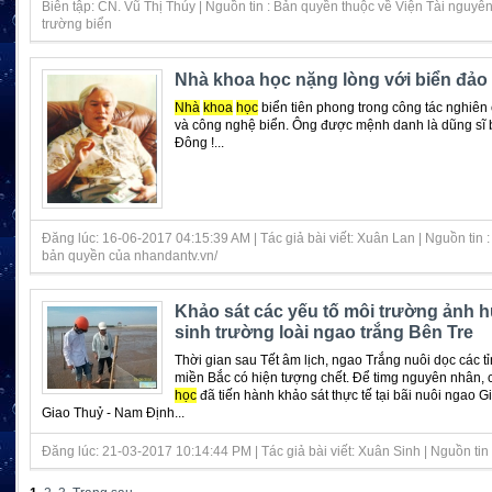
Biên tập: CN. Vũ Thị Thúy | Nguồn tin : Bản quyền thuộc về Viện Tài nguyê
trường biển
Nhà khoa học nặng lòng với biển đảo
Nhà
khoa
học
biển tiên phong trong công tác nghiên
và công nghệ biển. Ông được mệnh danh là dũng sĩ 
Đông !...
Đăng lúc: 16-06-2017 04:15:39 AM | Tác giả bài viết: Xuân Lan | Nguồn tin :
bản quyền của nhandantv.vn/
Khảo sát các yếu tố môi trường ảnh 
sinh trường loài ngao trắng Bên Tre
Thời gian sau Tết âm lịch, ngao Trắng nuôi dọc các t
miền Bắc có hiện tượng chết. Để timg nguyên nhân,
học
đã tiến hành khảo sát thực tế tại bãi nuôi ngao G
Giao Thuỷ - Nam Định...
Đăng lúc: 21-03-2017 10:14:44 PM | Tác giả bài viết: Xuân Sinh | Nguồn tin :