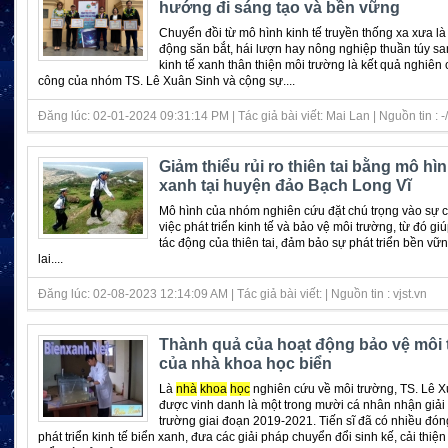
hướng đi sáng tạo và bền vững
Chuyển đồi từ mô hình kinh tế truyền thống xa xưa l
động săn bắt, hái lượn hay nông nghiệp thuần túy s
kinh tế xanh thân thiện môi trường là kết quả nghiên
công của nhóm TS. Lê Xuân Sinh và cộng sự....
Đăng lúc: 02-01-2024 09:31:14 PM | Tác giả bài viết: Mai Lan | Nguồn tin : -/
Giảm thiểu rủi ro thiên tai bằng mô hìn
xanh tại huyện đảo Bạch Long Vĩ
Mô hình của nhóm nghiên cứu đặt chú trọng vào sự 
việc phát triển kinh tế và bảo vệ môi trường, từ đó gi
tác động của thiên tai, đảm bảo sự phát triển bền vữ
lai....
Đăng lúc: 02-08-2023 12:14:09 AM | Tác giả bài viết: | Nguồn tin : vjst.vn
Thành quả của hoạt động bảo vệ môi
của nhà khoa học biển
Là
nhà
khoa
học
nghiên cứu về môi trường, TS. Lê X
được vinh danh là một trong mười cá nhân nhận giải
trường giai đoạn 2019-2021. Tiến sĩ đã có nhiều đón
phát triển kinh tế biển xanh, đưa các giải pháp chuyển đổi sinh kế, cải thiệ