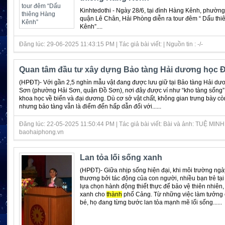
Kinhtedothi - Ngày 28/6, tại đình Hàng Kênh, phườn
quận Lê Chân, Hải Phòng diễn ra tour đêm “ Dấu th
Kênh”....
Đăng lúc: 29-06-2025 11:43:15 PM | Tác giả bài viết: | Nguồn tin : -/-
Quan tâm đầu tư xây dựng Bảo tàng Hải dương học 
(HPĐT)- Với gần 2,5 nghìn mẫu vật đang được lưu giữ tại Bảo tàng Hải d
Sơn (phường Hải Sơn, quận Đồ Sơn), nơi đây được ví như “kho tàng sống” g
khoa học về biển và đại dương. Dù cơ sở vật chất, không gian trưng bày cò
nhưng bảo tàng vẫn là điểm đến hấp dẫn đối với......
Đăng lúc: 22-05-2025 11:50:44 PM | Tác giả bài viết: Bài và ảnh: TUỆ MINH 
baohaiphong.vn
Lan tỏa lối sống xanh
(HPĐT)- Giữa nhịp sống hiện đại, khi môi trường ngà
thương bởi tác động của con người, nhiều bạn trẻ tạ
lựa chọn hành động thiết thực để bảo vệ thiên nhiê
xanh cho
thành
phố Cảng. Từ những việc làm tưởng
bé, họ đang từng bước lan tỏa mạnh mẽ lối sống......