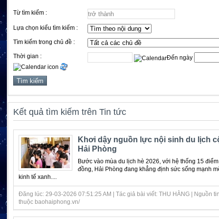
Từ tìm kiếm :
Lựa chọn kiểu tìm kiếm :
Tìm kiếm trong chủ đề :
Thời gian :
Đến ngày
Kết quả tìm kiếm trên Tin tức
Khơi dậy nguồn lực nội sinh du lịch 
Hải Phòng
Bước vào mùa du lịch hè 2026, với hệ thống 15 điểm 
đồng, Hải Phòng đang khẳng định sức sống mạnh m
kinh tế xanh....
Đăng lúc: 29-03-2026 07:51:25 AM | Tác giả bài viết: THU HẰNG | Nguồn ti
thuộc baohaiphong.vn/