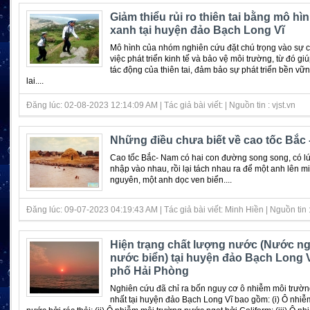
Giảm thiểu rủi ro thiên tai bằng mô hìn
xanh tại huyện đảo Bạch Long Vĩ
Mô hình của nhóm nghiên cứu đặt chú trọng vào sự 
việc phát triển kinh tế và bảo vệ môi trường, từ đó gi
tác động của thiên tai, đảm bảo sự phát triển bền vữ
lai....
Đăng lúc: 02-08-2023 12:14:09 AM | Tác giả bài viết: | Nguồn tin : vjst.vn
Những điều chưa biết về cao tốc Bắc
Cao tốc Bắc- Nam có hai con đường song song, có lú
nhập vào nhau, rồi lại tách nhau ra để một anh lên m
nguyên, một anh dọc ven biển....
Đăng lúc: 09-07-2023 04:19:43 AM | Tác giả bài viết: Minh Hiền | Nguồn tin : 
Hiện trạng chất lượng nước (Nước ng
nước biển) tại huyện đảo Bạch Long 
phố Hải Phòng
Nghiên cứu đã chỉ ra bốn nguy cơ ô nhiễm môi trườ
nhất tại huyện đảo Bạch Long Vĩ bao gồm: (i) Ô nhiễ