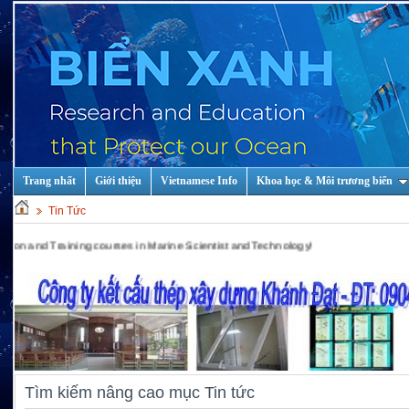
Trang nhất
Giới thiệu
Vietnamese Info
Khoa học & Môi trương biển
Tin Tức
ing courses in Marine Scientist and Technology!
Tìm kiếm nâng cao mục Tin tức