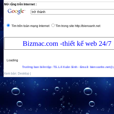
Mở rộng trên Internet :
Tìm trên toàn mạng Internet
Tìm trong site http://bienxanh.net
Bizmac.com -thiết kế web 24/7
Loading
Trưởng ban biên tập: TS. Lê Xuân Sinh - Email: bienxanhs.net@gmail.com - 
Xem bản: Desktop |
Mobile