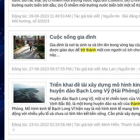
nước bởi rác thải; (ii) Ô nhiễm môi trường nước ngọt bởi Coliform; (iii) Ô n
trường nước biển bởi dầu; (iv) Ô nhiễm môi trường nước biển bởi một số KL
Đăng lúc: 28-06-2023 11:49:53 AM | Tác giả bài viết: | Nguồn tin : Bài đăng 
Môi trường, số 3/2023
Cuộc sống gia đình
Gia đình là nơi ta sinh ra và lớn lên trong vòng tay c
được giáo dục để
trở
thành
một con người có ích cho
này....
Đăng lúc: 27-06-2023 09:37:55 PM | Tác giả bài viết: Mai Lan | Nguồn tin : -/
Triển khai đề tài xây dựng mô hình ki
huyện đảo Bạch Long Vỹ (Hải Phòng)
Huyện đảo Bạch Long Vỹ, một vị trí chiến lược của V
Vịnh Bắc Bộ, là một trong huyện đảo xa xôi của
thàn
Phòng. Mô hình kinh tế Bạch Long Vĩ hiện nay là mô hình kinh tế mang tính t
động với nhiều yếu tố và chưa có tính liên kết bền vững. Cần phải xây dựng 
Đăng lúc: 23-01-2022 02:24:56 AM | Tác giả bài viết: Minh Hiền, Thanh Xuân
-/-