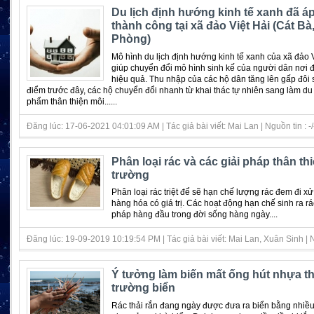
Du lịch định hướng kinh tế xanh đã á
thành công tại xã đảo Việt Hải (Cát Bà,
Phòng)
Mô hình du lịch định hướng kinh tế xanh của xã đảo V
giúp chuyển đổi mô hình sinh kế của người dân nơi 
hiệu quả. Thu nhập của các hộ dân tăng lên gấp đôi s
điểm trước đây, các hộ chuyển đổi nhanh từ khai thác tự nhiên sang làm du 
phẩm thân thiện môi......
Đăng lúc: 17-06-2021 04:01:09 AM | Tác giả bài viết: Mai Lan | Nguồn tin : -/
Phân loại rác và các giải pháp thân th
trường
Phân loại rác triệt để sẽ hạn chế lượng rác đem đi xử l
hàng hóa có giá trị. Các hoạt động hạn chế sinh ra rá
pháp hàng đầu trong đời sống hàng ngày....
Đăng lúc: 19-09-2019 10:19:54 PM | Tác giả bài viết: Mai Lan, Xuân Sinh | Ng
Ý tưởng làm biến mất ống hút nhựa th
trường biển
Rác thải rắn đang ngày được đưa ra biển bằng nhiề