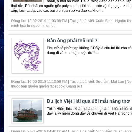
nhau, ở mọi bờ biển. Đại dương đang dần dần bị lắp 
thải rắn. Rác thải có nguồn gốc polyme như túi nilon, các vật dụng gia đình,
xốp, lưới, ....dạt vào các bãi biển gần bờ và đảo xa khơi....
Đăng lúc: 13-02-2019 11:03:08 PM | Tác giả bài viết: Xuân Sinh | Nguồn tin
minh họa từ nguồn Internet
Đàn ông phải thế nhỉ ?
Phụ nữ có phức tạp không ? Đây là câu trả lời cho cá
đang đi vào ma trận cuộc đời !...
Đăng lúc: 10-06-2018 11:13:56 PM | Tác giả bài viết: Sưu tầm: Mai Lan | Ngu
thuộc bản quyền quyền facebook: Giang ơi !
Du lịch Việt Hải qua đôi mắt nàng thơ
Tôi là Hiền, thích khám phá phong cảnh thiên nhiên 
đây là kỷ niệm đong đầy về chuyến đi Việt Hải trong tôi
Đăng lúc: 28-05-2019 04:40:00 AM | Tác giả bài viết: Minh Hiền, Xuân Sinh |