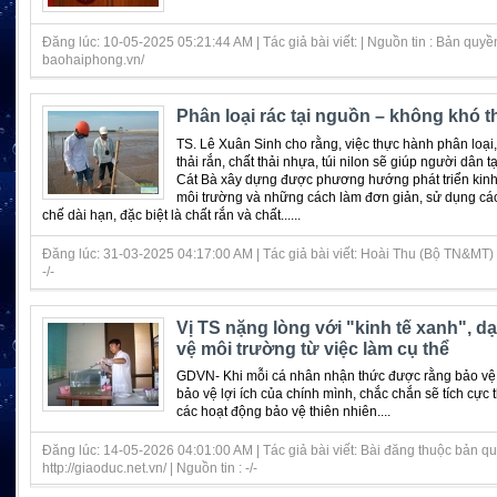
Đăng lúc: 10-05-2025 05:21:44 AM | Tác giả bài viết: | Nguồn tin : Bản quyề
baohaiphong.vn/
Phân loại rác tại nguồn – không khó t
TS. Lê Xuân Sinh cho rằng, việc thực hành phân loại, 
thải rắn, chất thải nhựa, túi nilon sẽ giúp người dân 
Cát Bà xây dựng được phương hướng phát triển kinh 
môi trường và những cách làm đơn giản, sử dụng cá
chế dài hạn, đặc biệt là chất rắn và chất......
Đăng lúc: 31-03-2025 04:17:00 AM | Tác giả bài viết: Hoài Thu (Bộ TN&MT) |
-/-
Vị TS nặng lòng với "kinh tế xanh", d
vệ môi trường từ việc làm cụ thể
GDVN- Khi mỗi cá nhân nhận thức được rằng bảo vệ 
bảo vệ lợi ích của chính mình, chắc chắn sẽ tích cực 
các hoạt động bảo vệ thiên nhiên....
Đăng lúc: 14-05-2026 04:01:00 AM | Tác giả bài viết: Bài đăng thuộc bản q
http://giaoduc.net.vn/ | Nguồn tin : -/-