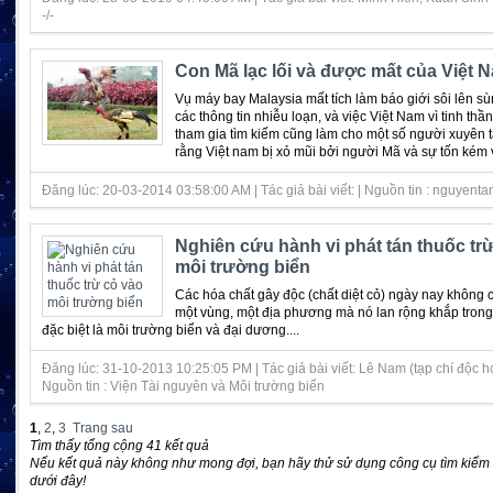
-/-
Con Mã lạc lối và được mất của Việt 
Vụ máy bay Malaysia mất tích làm báo giới sôi lên sù
các thông tin nhiễu loạn, và việc Việt Nam vì tinh th
tham gia tìm kiếm cũng làm cho một số người xuyên t
rằng Việt nam bị xỏ mũi bởi người Mã và sự tốn kém về
Đăng lúc: 20-03-2014 03:58:00 AM | Tác giả bài viết: | Nguồn tin : nguyent
Nghiên cứu hành vi phát tán thuốc tr
môi trường biển
Các hóa chất gây độc (chất diệt cỏ) ngày nay không c
một vùng, một địa phương mà nó lan rộng khắp trong
đặc biệt là môi trường biển và đại dương....
Đăng lúc: 31-10-2013 10:25:05 PM | Tác giả bài viết: Lê Nam (tạp chí độc họ
Nguồn tin : Viện Tài nguyên và Môi trường biển
1
,
2
,
3
Trang sau
Tìm thấy tổng cộng 41 kết quả
Nếu kết quả này không như mong đợi, bạn hãy thử sử dụng công cụ tìm kiếm
dưới đây!