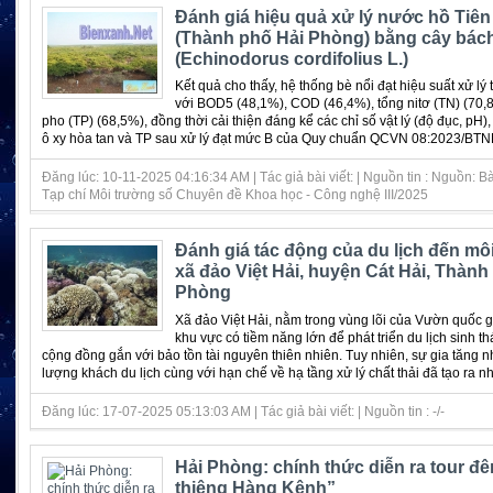
Đánh giá hiệu quả xử lý nước hồ Tiê
(Thành phố Hải Phòng) bằng cây bách
(Echinodorus cordifolius L.)
Kết quả cho thấy, hệ thống bè nổi đạt hiệu suất xử lý 
với BOD5 (48,1%), COD (46,4%), tổng nitơ (TN) (70,8
pho (TP) (68,5%), đồng thời cải thiện đáng kể các chỉ số vật lý (độ đục, pH
ô xy hòa tan và TP sau xử lý đạt mức B của Quy chuẩn QCVN 08:2023/BTNM
Đăng lúc: 10-11-2025 04:16:34 AM | Tác giả bài viết: | Nguồn tin : Nguồn: B
Tạp chí Môi trường số Chuyên đề Khoa học - Công nghệ III/2025
Đánh giá tác động của du lịch đến mô
xã đảo Việt Hải, huyện Cát Hải, Thành
Phòng
Xã đảo Việt Hải, nằm trong vùng lõi của Vườn quốc gi
khu vực có tiềm năng lớn để phát triển du lịch sinh thá
cộng đồng gắn với bảo tồn tài nguyên thiên nhiên. Tuy nhiên, sự gia tăng
lượng khách du lịch cùng với hạn chế về hạ tầng xử lý chất thải đã tạo ra nhữ
Đăng lúc: 17-07-2025 05:13:03 AM | Tác giả bài viết: | Nguồn tin : -/-
Hải Phòng: chính thức diễn ra tour đ
thiêng Hàng Kênh”