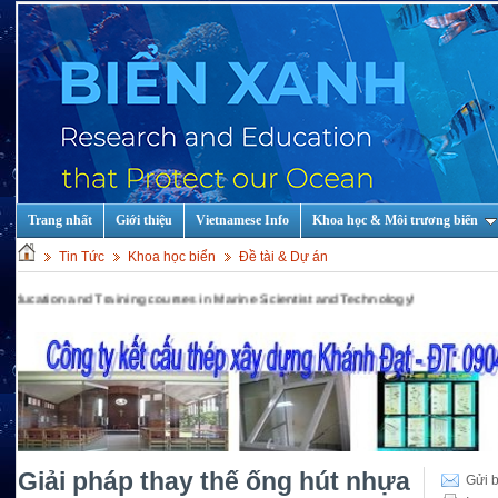
Trang nhất
Giới thiệu
Vietnamese Info
Khoa học & Môi trương biển
Tin Tức
Khoa học biển
Đề tài & Dự án
 and Training courses in Marine Scientist and Technology!
Giải pháp thay thế ống hút nhựa
Gửi b