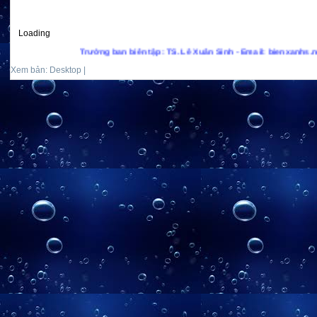
Loading
Trưởng ban biên tập: TS. Lê Xuân Sinh - Email: bienxanhs.net@gma
Xem bản: Desktop |
Mobile