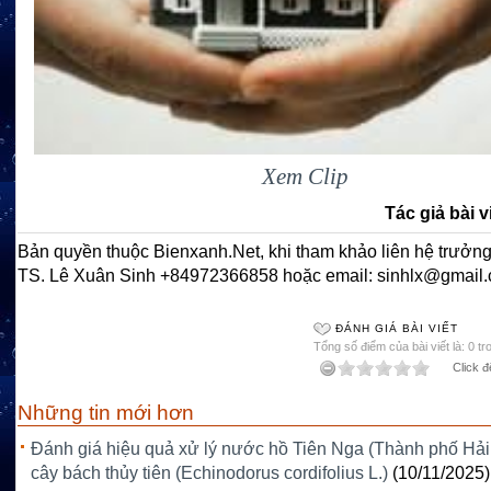
Xem Clip
Tác giả bài v
Bản quyền thuộc Bienxanh.Net, khi tham khảo liên hệ trưởng
TS. Lê Xuân Sinh +84972366858 hoặc email: sinhlx@gmail
ĐÁNH GIÁ BÀI VIẾT
Tổng số điểm của bài viết là: 0 tr
Click đ
Những tin mới hơn
Đánh giá hiệu quả xử lý nước hồ Tiên Nga (Thành phố Hả
cây bách thủy tiên (Echinodorus cordifolius L.)
(10/11/2025)