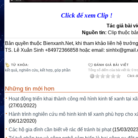
Click để xem Clip !
Tác giả bài vi
Nguồn tin:
Clip thuộc b
Bản quyền thuộc Bienxanh.Net, khi tham khảo liên hệ trưởng
TS. Lê Xuân Sinh +84972366858 hoặc email: sinhlx@gmail
TỪ KHÓA:
ĐÁNH GIÁ BÀI VIẾT
kết quả
,
nghiên cứu
,
kết hợp
,
góp phần
Tổng số điểm của bài viết là: 0 tr
Click đ
Những tin mới hơn
Hoạt động triển khai thành công mô hình kinh tế xanh tại xã
(27/01/2022)
Hành trình nghiên cứu mô hinh kinh tế xanh phù hợp cho x
(06/12/2020)
Các hộ gia đình cần biết về rác để tránh bị phạt
(15/03/2023