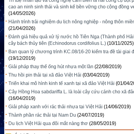
Trí tuệ nhân tạo và công nghệ cảm biến là hai công cụ đột
cao an ninh sinh thái và sinh kế bền vững cho cộng đồng v
(14/05/2026)
Hành trình trải nghiệm du lịch nông nghiệp - nông thôn miề
(21/04/2026)
Đánh giá hiệu quả xử lý nước hồ Tiên Nga (Thành phố Hả
cây bách thủy tiên (Echinodorus cordifolius L.)
(10/11/2025)
Ban quan lý chương trình KC.08/16-20 kiểm tra đề tài giai
(19/12/2019)
Giải pháp thay thế ống hút nhựa một lần
(22/08/2019)
Thu hồi pin thải tại xã đảo Việt Hải
(03/04/2019)
Triển khai mô hình kinh tế xanh tại xã đảo Việt Hải
(01/04/2
Cây Hồng Hoa sabdariffa L. là loài cây cứu cánh cho xã đ
(16/04/2019)
Giải pháp xanh với rác thải nhựa tại Việt Hải
(14/06/2019)
Thành phần rác thải tại Nam Du
(24/07/2019)
Du lịch Việt Hải qua đôi mắt nàng thơ
(28/05/2019)