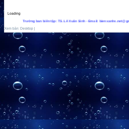
Loading
Trưởng ban biên tập: TS. Lê Xuân Sinh - Email: bienxanhs.net@gmail.com
Xem bản: Desktop |
Mobile