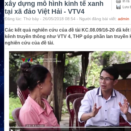
In ra
xây dựng mô hình kinh tế xanh
Lưu b
tại xã đảo Việt Hải - VTV4
Đăng lúc: Thứ bảy - 26/05/2018 08:54 - Người đăng bài viết:
admin
Các kết quả nghiên cứu của đề tài KC.08.09/16-20 đã kết
kênh truyền thông như VTV 4, THP góp phần lan truyền 
nghiên cứu của đề tài.