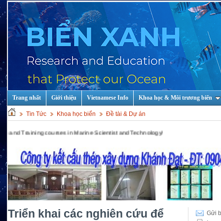
Trang nhất
Giới thiệu
Vietnamese Info
Khoa học & Môi trương biển
Tin Tức
Khoa học biển
Đề tài & Dự án
aining courses in Marine Scientist and Technology!
Triển khai các nghiên cứu để
Gửi b