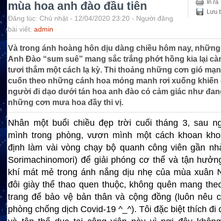
In ra
mùa hoa anh đào đầu tiên
Lưu b
Đăng lúc: Chủ nhật - 12/04/2020 23:20 - Người đăng
bài viết:
admin
Và trong ánh hoàng hôn dịu dàng chiều hôm nay, nhữn
Anh Đào “sum suê” mang sắc trắng phớt hồng kia lại cà
tươi thắm một cách lạ kỳ. Thi thoảng những cơn gió mạnh
cuốn theo những cánh hoa mỏng manh rơi xuống khiến
người đi dạo dưới tán hoa anh đào có cảm giác như đan
những cơn mưa hoa đầy thi vị.
Nhân một buổi chiều đẹp trời cuối tháng 3, sau n
mình trong phòng, vươn mình một cách khoan khoái
định làm vài vòng chạy bộ quanh công viên gần nh
Sorimachinomori) để giải phóng cơ thể và tận hưở
khí mát mẻ trong ánh nắng dịu nhẹ của mùa xuân N
đôi giày thể thao quen thuộc, không quên mang the
trang để bảo vệ bản thân và cộng đồng (luôn nêu c
phòng chống dịch Covid-19 ^_^). Tôi đặc biệt thích đi