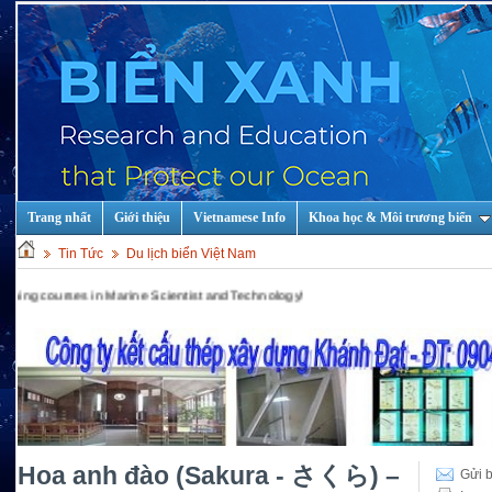
Trang nhất
Giới thiệu
Vietnamese Info
Khoa học & Môi trương biển
Tin Tức
Du lịch biển Việt Nam
ne Scientist and Technology!
Hoa anh đào (Sakura - さくら) –
Gửi b