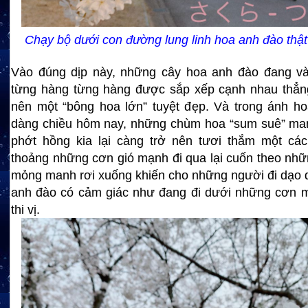
Chạy bộ dưới con đường lung linh hoa anh đào thậ
Vào đúng dịp này, những cây hoa anh đào đang và
từng hàng từng hàng được sắp xếp cạnh nhau thẳng
nên một “bông hoa lớn” tuyệt đẹp. Và trong ánh h
dàng chiều hôm nay, những chùm hoa “sum suê” man
phớt hồng kia lại càng trở nên tươi thắm một các
thoảng những cơn gió mạnh đi qua lại cuốn theo nh
mỏng manh rơi xuống khiến cho những người đi dạo 
anh đào có cảm giác như đang đi dưới những cơn 
thi vị.