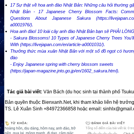
17 Sự thật về hoa anh đào Nhật Bản: Những câu hỏi thường g
Nhật Bản - 17 Japanese Cherry Blossom Facts: Comm
Questions About Japanese Sakura (
https://livejapan.c
a0001976/
).
Hoa anh đào! 10 loài cây anh đào Nhật Bản bạn sẽ PHẢI LÒN
- Sakura Blossoms! 10 Types of Japanese Cherry Trees You'll 
With (
https://livejapan.com/en/article-a0001031/
).
Thưởng thức mùa xuân Nhật Bản với một số đồ ngọt có hươn
đào
- Enjoy Japanese spring with cherry blossom sweets
(
https://japan-magazine.jnto.go.jp/en/1602_sakura.html
).
Tác giả bài viết:
Văn Bách (du học sinh tại thành phố Tsuk
Bản quyền thuộc Bienxanh.Net, khi tham khảo liên hệ trưởng
TS. Lê Xuân Sinh +84972366858 hoặc email: sinhlx@gmail
TỪ KHÓA:
ĐÁNH GIÁ BÀI VIẾT
hoàng hôn
,
dịu dàng
,
hôm nay
,
anh đào
,
trở
Tổng số điểm của bài viết là: 0 tr
nên
,
qua lại
,
mỏng manh
,
đi dạo
,
cảm giác
Click đ