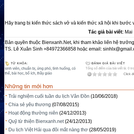
Hãy trang bị kiến thức sách vở và kiến thức xã hội khi bước 
Tác giả bài viết:
Mai 
Bản quyền thuộc Bienxanh.Net, khi tham khảo liên hệ trưởng
TS. Lê Xuân Sinh +84972366858 hoặc email: sinhlx@gmail
TỪ KHÓA:
ĐÁNH GIÁ BÀI VIẾT
sinh viên
,
chuẩn bị
,
ứng phó
,
tình huống
,
có
Tổng số điểm của bài viết là: 0 tr
thể
,
bài học
,
bổ ích
,
thầy giáo
Click đ
Những tin mới hơn
Trải nghiệm cuối tuần du lịch Vân Đồn
(10/06/2018)
Chia sẻ yêu thương
(07/08/2015)
Hoạt động thường niên
(24/12/2013)
Quỹ từ thiện Bienxanh.net
(24/12/2013)
Du lịch Việt Hải qua đôi mắt nàng thơ
(28/05/2019)