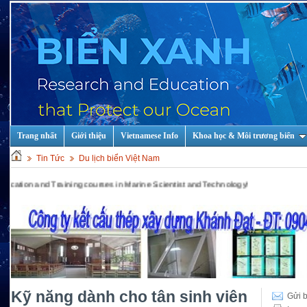
Trang nhất
Giới thiệu
Vietnamese Info
Khoa học & Môi trương biển
Tin Tức
Du lịch biển Việt Nam
d Training courses in Marine Scientist and Technology!
Kỹ năng dành cho tân sinh viên
Gửi b