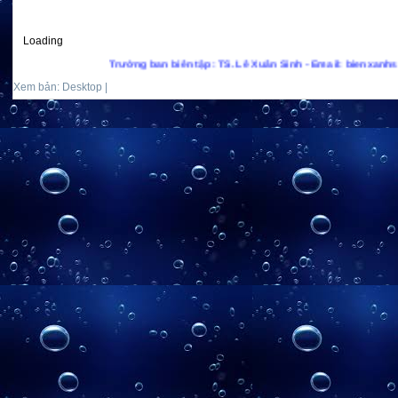
Loading
Trưởng ban biên tập: TS. Lê Xuân Sinh - Email: bienxanhs.net@gma
Xem bản: Desktop |
Mobile