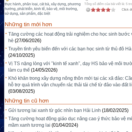
thực hành
,
phân loại
,
cát bà
,
xây dựng
,
phương
Tổng số điểm của bài viết là: 5 tr
hướng
,
phát triển
,
kinh tế
,
bảo vệ
,
môi trường
,
Click đ
sử dụng
,
sản phẩm
,
đặc biệt
Những tin mới hơn
Tăng cường các hoạt động trải nghiệm cho học sinh bước 
hè
(27/06/2026)
Truyền tình yêu biển đến với các bạn học sinh từ thủ đô Hà
(24/10/2025)
Vị TS nặng lòng với "kinh tế xanh", dạy HS bảo vệ môi trườ
làm cụ thể
(14/05/2026)
Khó khăn trong xây dựng nông thôn mới tại các xã đảo: Cầ
hỗ trợ quá trình vận chuyển rác thải tái chế từ đảo vào đất l
(03/08/2025)
Những tin cũ hơn
Gửi tương lai xanh từ góc nhìn bạn Hải Linh
(18/02/2025)
Tăng cường hoạt động giáo dục nâng cao ý thức bảo vệ m
mầm xanh tương lai
(01/04/2024)