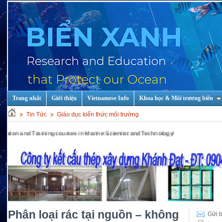
Trang nhất
Giới thiệu
Vietnamese Info
Khoa học & Môi trương biển
Tin Tức
Giáo dục kiến thức môi trường
Training courses in Marine Scientist and Technology!
Phân loại rác tại nguồn – không
Gửi b