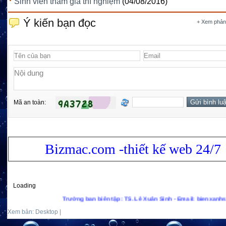
Sinh viên tham gia thí nghiệm
(04/08/2016)
Ý kiến bạn đọc
+ Xem phản
Mã an toàn:
Bizmac.com -thiết kế web 24/7
Loading
Trưởng ban biên tập: TS. Lê Xuân Sinh - Email: bienxanhs.net@gma
Xem bản: Desktop |
Mobile