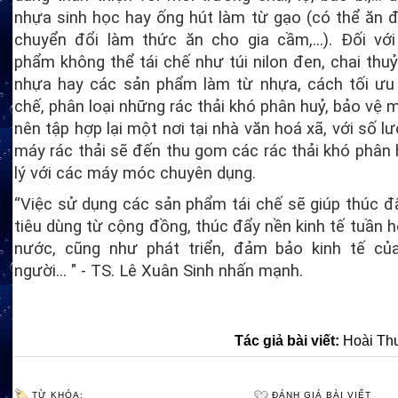
nhựa sinh học hay ống hút làm từ gạo (có thể ăn 
chuyển đổi làm thức ăn cho gia cầm,...). Đối vớ
phẩm không thể tái chế như túi nilon đen, chai thuỷ 
nhựa hay các sản phẩm làm từ nhựa, cách tối ưu 
chế, phân loại những rác thải khó phân huỷ, bảo vệ m
nên tập hợp lại một nơi tại nhà văn hoá xã, với số l
máy rác thải sẽ đến thu gom các rác thải khó phân 
lý với các máy móc chuyên dụng.
“Việc sử dụng các sản phẩm tái chế sẽ giúp thúc đ
tiêu dùng từ cộng đồng, thúc đẩy nền kinh tế tuần 
nước, cũng như phát triển, đảm bảo kinh tế củ
người… " - TS. Lê Xuân Sinh nhấn mạnh.
Tác giả bài viết:
Hoài Th
TỪ KHÓA:
ĐÁNH GIÁ BÀI VIẾT