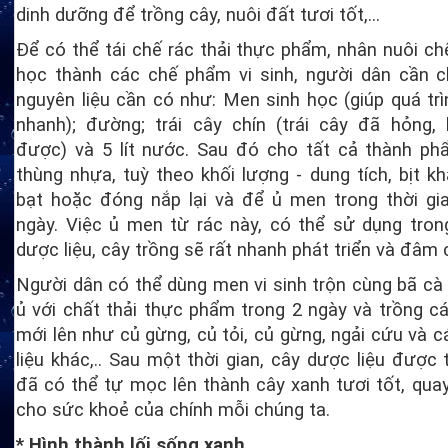
dinh dưỡng để trồng cây, nuôi đất tươi tốt,...
Để có thể tái chế rác thải thực phẩm, nhân nuôi c
học thành các chế phẩm vi sinh, người dân cần c
nguyên liệu cần có như: Men sinh học (giúp quá tr
nhanh); đường; trái cây chín (trái cây đã hỏng,
được) và 5 lít nước. Sau đó cho tất cả thành p
thùng nhựa, tuỳ theo khối lượng - dung tích, bịt kh
bạt hoặc đóng nắp lại và để ủ men trong thời gi
ngày. Việc ủ men từ rác này, có thể sử dụng tron
dược liệu, cây trồng sẽ rất nhanh phát triển và đâm 
Người dân có thể dùng men vi sinh trộn cùng bã cà
ủ với chất thải thực phẩm trong 2 ngày và trồng c
mới lên như củ gừng, củ tỏi, củ gừng, ngải cứu và c
liệu khác,.. Sau một thời gian, cây dược liệu được 
đã có thể tự mọc lên thành cây xanh tươi tốt, quay
cho sức khoẻ của chính mỗi chúng ta.
* Hình thành lối sống xanh