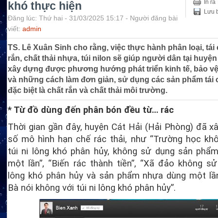
In ra
khó thực hiện
Lưu b
Đăng lúc: Thứ hai - 31/03/2025 15:17 - Người đăng bài
viết:
admin
TS. Lê Xuân Sinh cho rằng, việc thực hành phân loại, tái 
rắn, chất thải nhựa, túi nilon sẽ giúp người dân tại huyệ
xây dựng được phương hướng phát triển kinh tế, bảo v
và những cách làm đơn giản, sử dụng các sản phẩm tái c
đặc biệt là chất rắn và chất thải môi trường.
* Từ đồ dùng đến phân bón đều từ… rác
Thời gian gần đây, huyện Cát Hải (Hải Phòng) đã 
số mô hình hạn chế rác thải, như “Trường học kh
túi ni lông khó phân hủy, không sử dụng sản phẩ
một lần”, “Biến rác thành tiền”, “Xã đảo không sử
lông khó phân hủy và sản phẩm nhựa dùng một lần
Bà nói không với túi ni lông khó phân hủy”.