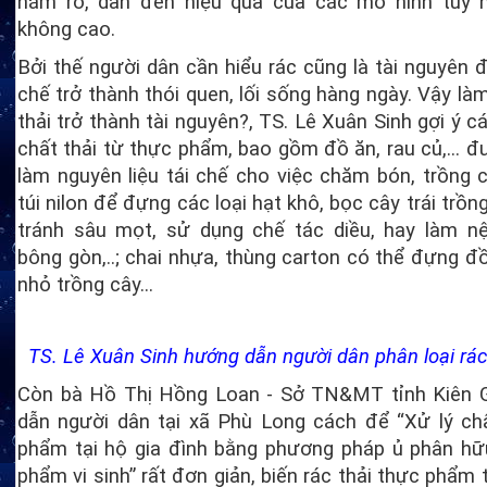
nắm rõ, dẫn đến hiệu quả của các mô hình tuy 
không cao.
Bởi thế người dân cần hiểu rác cũng là tài nguyên đ
chế trở thành thói quen, lối sống hàng ngày. Vậy là
thải trở thành tài nguyên?, TS. Lê Xuân Sinh gợi ý 
chất thải từ thực phẩm, bao gồm đồ ăn, rau củ,... đ
làm nguyên liệu tái chế cho việc chăm bón, trồng cây
túi nilon để đựng các loại hạt khô, bọc cây trái trồ
tránh sâu mọt, sử dụng chế tác diều, hay làm n
bông gòn,..; chai nhựa, thùng carton có thể đựng đ
nhỏ trồng cây...
TS. Lê Xuân Sinh hướng dẫn người dân phân loại rá
Còn bà Hồ Thị Hồng Loan - Sở TN&MT tỉnh Kiên 
dẫn người dân tại xã Phù Long cách để “Xử lý chấ
phẩm tại hộ gia đình bằng phương pháp ủ phân hữ
phẩm vi sinh” rất đơn giản, biến rác thải thực phẩm