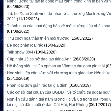
Năng lượng tái tạo là dòng máu xanh trong kinh tế bền vữ
(06/09/2023)
TS. Lê Xuân Sinh vinh dự nhận Giải thưởng Môi trường V
2021
(11/12/2023)
Thành quả của hoạt động bảo vệ môi trường của nhà khoa
(01/08/2022)
Thú chơi hoa thân thiện môi trường
(15/03/2022)
Bé học phân loại rác
(15/04/2020)
Talk show 08/4
(10/04/2020)
Cập nhật 13 cơ sở đào tạo tiếng Anh
(26/03/2020)
Hệ thống siêu thị Co.opmart và Vinmart thu gom pin thải
(0
Học sinh tiếp cận sớm với chương trình giáo dục kiến thức
(25/10/2019)
Phận loại đơn giản rác tại gia đình
(01/06/2019)
Các cơ sở đạt chuẩn của BGDĐT về tổ chức thi ngoại ngữ
Nghiên cứu đánh giá hàm lượng Pb và Cd trong loài rong 
tại một số đầm nuôi ở đảo Cát Hải, Hải Phòng
(06/12/2017)