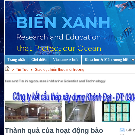
Trang nhất
Giới thiệu
Vietnamese Info
Khoa học & Môi trương biển
Tin Tức
Giáo dục kiến thức môi trường
raining courses in Marine Scientist and Technology!
Thành quả của hoạt động bảo
Gửi b