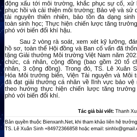
động xấu tới môi trường, khắc phục sự cố, xử 
phục hồi và cải thiện môi trường; Bảo vệ và sử 
tài nguyên thiên nhiên, bảo tồn đa dạng sinh
toàn sinh học; Thực hiện chiến lược tăng trưởn
phó với biến đổi khí hậu.
Sau 2 vòng rà soát, xem xét kỹ lưỡng, đá
hồ sơ, toàn thể Hội đồng và Ban cố vấn đã thốn
tặng Giải thưởng Môi trường Việt Nam năm 202
chức, cá nhân, cộng đồng (bao gồm 20 tổ c
nhân, 3 cộng đồng). Trong đó, TS. Lê Xuân S
Hóa Môi trưởng biển, Viện Tài nguyên và Môi 
đã đạt giải thưởng cá nhân
về lĩnh vực bảo vệ
theo hướng thực hiện chiến lược tăng trưởng
phó với biến đổi khí.
Tác giả bài viết:
Thanh Xu
Bản quyền thuộc Bienxanh.Net, khi tham khảo liên hệ trưởng
TS. Lê Xuân Sinh +84972366858 hoặc email: sinhlx@gmail