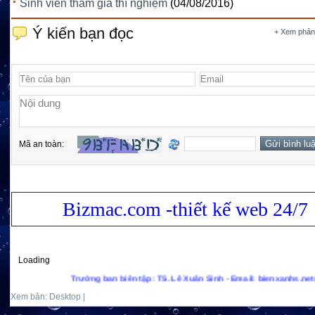
Sinh viên tham gia thí nghiệm
(04/08/2016)
Ý kiến bạn đọc
+ Xem phản
Mã an toàn:
Bizmac.com -thiết kế web 24/7
Loading
Trưởng ban biên tập: TS. Lê Xuân Sinh - Email: bienxanhs.net@gmail.c
Xem bản: Desktop |
Mobile