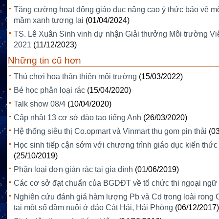
Tăng cường hoạt động giáo dục nâng cao ý thức bảo vệ m
mầm xanh tương lai
(01/04/2024)
TS. Lê Xuân Sinh vinh dự nhận Giải thưởng Môi trường V
2021
(11/12/2023)
Những tin cũ hơn
Thú chơi hoa thân thiện môi trường
(15/03/2022)
Bé học phân loại rác
(15/04/2020)
Talk show 08/4
(10/04/2020)
Cập nhật 13 cơ sở đào tạo tiếng Anh
(26/03/2020)
Hệ thống siêu thị Co.opmart và Vinmart thu gom pin thải
(0
Học sinh tiếp cận sớm với chương trình giáo dục kiến thức
(25/10/2019)
Phận loại đơn giản rác tại gia đình
(01/06/2019)
Các cơ sở đạt chuẩn của BGDĐT về tổ chức thi ngoại ngữ
Nghiên cứu đánh giá hàm lượng Pb và Cd trong loài rong 
tại một số đầm nuôi ở đảo Cát Hải, Hải Phòng
(06/12/2017)