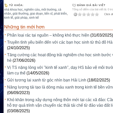
TỪ KHÓA:
ĐÁNH GIÁ BÀI VIẾT
nhà khoa học
,
nghiên cứu
,
môi trường
,
cá
Tổng số điểm của bài viết là: 0 tr
nhân
,
giải thưởng
,
giai đoạn
,
tiến sĩ
,
phát triển
,
Click đ
kinh tế
,
giải pháp
,
sinh kế
Những tin mới hơn
Phân loại rác tại nguồn – không khó thực hiện
(31/03/2025)
Truyền tình yêu biển đến với các bạn học sinh từ thủ đô Hà
(24/10/2025)
Tăng cường các hoạt động trải nghiệm cho học sinh bước 
hè
(27/06/2026)
Vị TS nặng lòng với "kinh tế xanh", dạy HS bảo vệ môi trườ
làm cụ thể
(14/05/2026)
Gửi tương lai xanh từ góc nhìn bạn Hải Linh
(18/02/2025)
Năng lượng tái tạo là dòng máu xanh trong kinh tế bền vữ
(06/09/2023)
Khó khăn trong xây dựng nông thôn mới tại các xã đảo: Cầ
hỗ trợ quá trình vận chuyển rác thải tái chế từ đảo vào đất l
(03/08/2025)