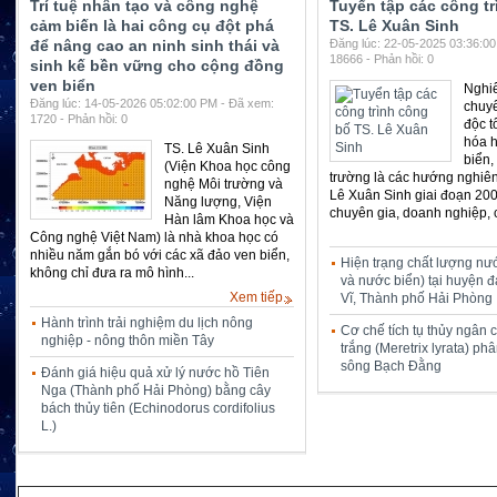
Trí tuệ nhân tạo và công nghệ
Tuyển tập các công t
cảm biến là hai công cụ đột phá
TS. Lê Xuân Sinh
để nâng cao an ninh sinh thái và
Đăng lúc: 22-05-2025 03:36:0
18666 - Phản hồi: 0
sinh kế bền vững cho cộng đồng
ven biển
Nghi
Đăng lúc: 14-05-2026 05:02:00 PM - Đã xem:
chuy
1720 - Phản hồi: 0
độc t
hóa h
TS. Lê Xuân Sinh
biển,
(Viện Khoa học công
trường là các hướng nghiê
nghệ Môi trường và
Lê Xuân Sinh giai đoạn 20
Năng lượng, Viện
chuyên gia, doanh nghiệp, c
Hàn lâm Khoa học và
Công nghệ Việt Nam) là nhà khoa học có
nhiều năm gắn bó với các xã đảo ven biển,
Hiện trạng chất lượng nư
không chỉ đưa ra mô hình...
và nước biển) tại huyện 
Xem tiếp...
Vĩ, Thành phố Hải Phòng
Hành trình trải nghiệm du lịch nông
Cơ chế tích tụ thủy ngân 
nghiệp - nông thôn miền Tây
trắng (Meretrix lyrata) p
sông Bạch Đằng
Đánh giá hiệu quả xử lý nước hồ Tiên
Nga (Thành phố Hải Phòng) bằng cây
bách thủy tiên (Echinodorus cordifolius
L.)