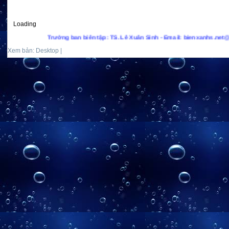
Loading
Trưởng ban biên tập: TS. Lê Xuân Sinh - Email: bienxanhs.net@gmail.
Xem bản: Desktop |
Mobile