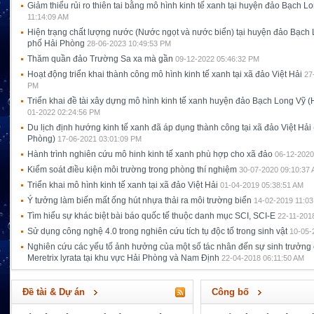
Giảm thiểu rủi ro thiên tai bằng mô hình kinh tế xanh tại huyện đảo Bạch Lo
11:14:09 AM
Hiện trạng chất lượng nước (Nước ngọt và nước biển) tại huyện đảo Bạch 
phố Hải Phòng
28-06-2023 10:49:53 PM
Thăm quần đảo Trường Sa xa mà gần
09-12-2022 05:46:32 PM
Hoạt động triển khai thành công mô hình kinh tế xanh tại xã đảo Việt Hải
27
PM
Triển khai đề tài xây dựng mô hình kinh tế xanh huyện đảo Bạch Long Vỹ 
01-2022 02:24:56 PM
Du lịch định hướng kinh tế xanh đã áp dụng thành công tại xã đảo Việt Hải 
Phòng)
17-06-2021 03:01:09 PM
Hành trình nghiên cứu mô hinh kinh tế xanh phù hợp cho xã đảo
06-12-2020
Kiểm soát điều kiện môi trường trong phòng thí nghiệm
30-07-2020 09:10:37
Triển khai mô hình kinh tế xanh tại xã đảo Việt Hải
01-04-2019 05:38:51 AM
Ý tưởng làm biến mất ống hút nhựa thải ra môi trường biển
14-02-2019 11:03
Tìm hiểu sự khác biệt bài báo quốc tế thuộc danh mục SCI, SCI-E
22-11-201
Sử dụng công nghệ 4.0 trong nghiên cứu tích tụ độc tố trong sinh vật
10-05-
Nghiên cứu các yếu tố ảnh hưởng của một số tác nhân đến sự sinh trưởng
Meretrix lyrata tại khu vực Hải Phòng và Nam Định
22-04-2018 06:11:50 AM
Đề tài & Dự án
Công bố