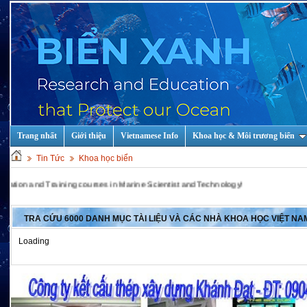
Trang nhất
Giới thiệu
Vietnamese Info
Khoa học & Môi trương biển
Tin Tức
Khoa học biển
d Training courses in Marine Scientist and Technology!
TRA CỨU 6000 DANH MỤC TÀI LIỆU VÀ CÁC NHÀ KHOA HỌC VIỆT NAM
Loading