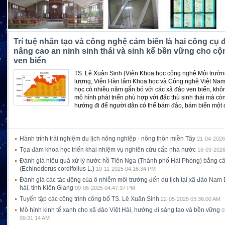
Trí tuệ nhân tạo và công nghệ cảm biến là hai công cụ 
nâng cao an ninh sinh thái và sinh kế bền vững cho c
ven biển
TS. Lê Xuân Sinh (Viện Khoa học công nghệ Môi trườ
lượng, Viện Hàn lâm Khoa học và Công nghệ Việt Nam
học có nhiều năm gắn bó với các xã đảo ven biển, khôn
mô hình phát triển phù hợp với đặc thù sinh thái mà còn 
hướng đi để người dân có thể bám đảo, bám biển một 
Hành trình trải nghiệm du lịch nông nghiệp - nông thôn miền Tây
21-04-2026
Tọa đàm khoa học triển khai nhiệm vụ nghiên cứu cấp nhà nước
16-03-2026
Đánh giá hiệu quả xử lý nước hồ Tiên Nga (Thành phố Hải Phòng) bằng cây
(Echinodorus cordifolius L.)
10-11-2025 04:16:34 PM
Đánh giá các tác động của ô nhiễm môi trường đến du lịch tại xã đảo Nam 
hải, tỉnh Kiên Giang
09-06-2025 04:47:37 PM
Tuyển tập các công trình công bố TS. Lê Xuân Sinh
22-05-2025 03:36:00 AM
Mô hình kinh tế xanh cho xã đảo Việt Hải, hướng đi sáng tạo và bền vững
0
09:31:14 AM