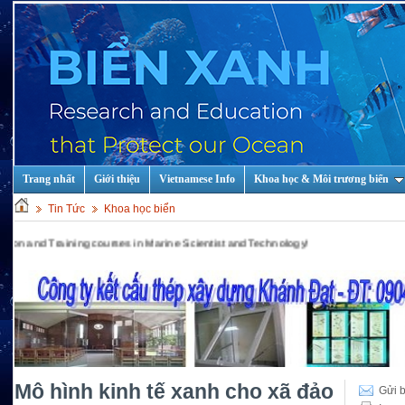
Trang nhất
Giới thiệu
Vietnamese Info
Khoa học & Môi trương biển
Tin Tức
Khoa học biển
g courses in Marine Scientist and Technology!
Mô hình kinh tế xanh cho xã đảo
Gửi b