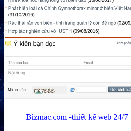
Nhà khoa học nặng lòng với biển đảo
(16/06/2017)
Phát hiện loài cá Chình Gymnothorax minor ở biển Việt N
(31/10/2016)
Rác thải rắn ven biển - tình trạng quản lý còn để ngỏ
(02/09
Hợp tác nghiên cứu với USTH
(09/08/2016)
Ý kiến bạn đọc
+ Xem phản
Mã an toàn:
Bizmac.com -thiết kế web 24/7