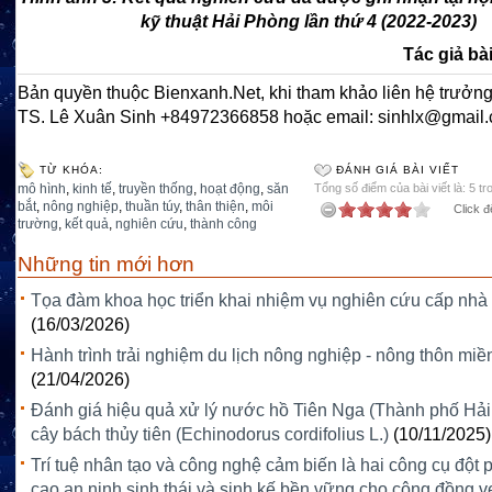
kỹ thuật Hải Phòng lần thứ 4 (2022-2023)
Tác giả bài
Bản quyền thuộc Bienxanh.Net, khi tham khảo liên hệ trưởng
TS. Lê Xuân Sinh +84972366858 hoặc email: sinhlx@gmail
TỪ KHÓA:
ĐÁNH GIÁ BÀI VIẾT
mô hình
,
kinh tế
,
truyền thống
,
hoạt động
,
săn
Tổng số điểm của bài viết là: 5 tr
bắt
,
nông nghiệp
,
thuần túy
,
thân thiện
,
môi
Click đ
trường
,
kết quả
,
nghiên cứu
,
thành công
Những tin mới hơn
Tọa đàm khoa học triển khai nhiệm vụ nghiên cứu cấp nh
(16/03/2026)
Hành trình trải nghiệm du lịch nông nghiệp - nông thôn miề
(21/04/2026)
Đánh giá hiệu quả xử lý nước hồ Tiên Nga (Thành phố Hả
cây bách thủy tiên (Echinodorus cordifolius L.)
(10/11/2025)
Trí tuệ nhân tạo và công nghệ cảm biến là hai công cụ đột
cao an ninh sinh thái và sinh kế bền vững cho cộng đồng v