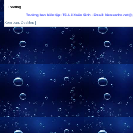
Loading
Trưởng ban biên tập: TS. Lê Xuân Sinh - Email: bienxanhs.net@gmail.com - H
Xem bản: Desktop |
Mobile