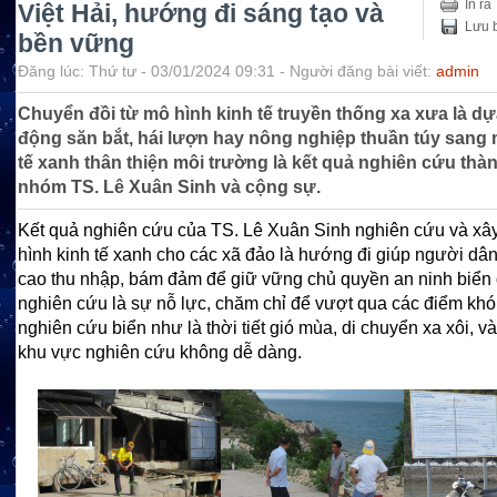
In ra
Việt Hải, hướng đi sáng tạo và
Lưu b
bền vững
Đăng lúc: Thứ tư - 03/01/2024 09:31 - Người đăng bài viết:
admin
Chuyển đồi từ mô hình kinh tế truyền thống xa xưa là dự
động săn bắt, hái lượn hay nông nghiệp thuần túy sang 
tế xanh thân thiện môi trường là kết quả nghiên cứu thà
nhóm TS. Lê Xuân Sinh và cộng sự.
Kết quả nghiên cứu của TS. Lê Xuân Sinh nghiên cứu và x
hình kinh tế xanh cho các xã đảo là hướng đi giúp người dâ
cao thu nhập, bám đảm để giữ vững chủ quyền an ninh biển 
nghiên cứu là sự nỗ lực, chăm chỉ để vượt qua các điểm khó
nghiên cứu biển như là thời tiết gió mùa, di chuyển xa xôi, và
khu vực nghiên cứu không dễ dàng.