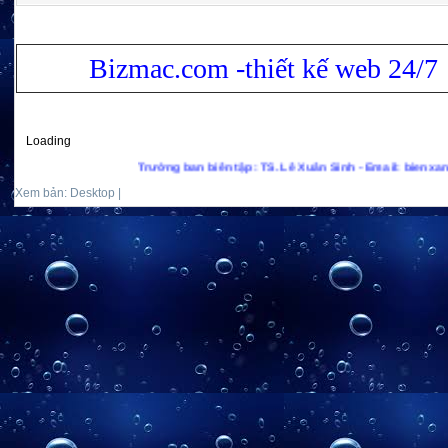
Bizmac.com -thiết kế web 24/7
Loading
Trưởng ban biên tập: TS. Lê Xuân Sinh - Email: bienxanhs.net@gm
Xem bản: Desktop |
Mobile