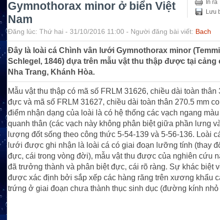
In ra
Gymnothorax minor ở biển Việt
Lưu b
Nam
Đăng lúc: Thứ hai - 31/10/2016 11:00 - Người đăng bài viết:
Bach
Đây là loài cá Chình vân lưới Gymnothorax minor (Temm
Schlegel, 1846) dựa trên mẫu vật thu thập được tại cảng
Nha Trang, Khánh Hòa.
Mẫu vật thu thập có mã số FRLM 31626, chiều dài toàn thân
đực và mã số FRLM 31627, chiều dài toàn thân 270.5 mm co
điểm nhận dạng của loài là có hệ thống các vạch ngang màu
quanh thân (các vạch này không phân biệt giữa phần lưng v
lượng đốt sống theo công thức 5-54-139 và 5-56-136. Loài c
lưới được ghi nhận là loài cá có giai đoạn lưỡng tính (thay đổ
đực, cái trong vòng đời), mẫu vật thu được của nghiên cứu 
đã trưởng thành và phân biệt đực, cái rõ ràng. Sự khác biệt v
được xác định bởi sắp xếp các hàng răng trên xương khẩu c
trứng ở giai đoạn chưa thành thục sinh dục (đường kính nhỏ