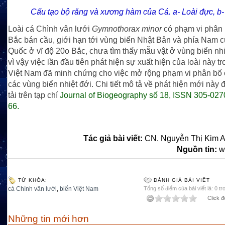
Cấu tạo bộ răng và xương hàm của Cá. a- Loài đực, b- 
Loài cá Chình vân lưới
Gymnothorax minor
có phạm vi phân 
Bắc bán cầu, giới hạn tới vùng biển Nhật Bản và phía Nam 
Quốc ở vĩ độ 20
o
Bắc, chưa tìm thấy mẫu vật ở vùng biển nhi
vì vậy việc lần đầu tiên phát hiện sự xuất hiện của loài này t
Việt Nam đã minh chứng cho việc mở rộng phạm vi phân bố 
các vùng biển nhiệt đới. Chi tiết mô tả về phát hiện mới này
tải trên tạp chí
Journal of Biogeography số 18, ISSN 305-0270
66.
Tác giả bài viết:
CN. Nguyễn Thị Kim A
Nguồn tin:
w
TỪ KHÓA:
ĐÁNH GIÁ BÀI VIẾT
cá Chình vân lưới
,
biển Việt Nam
Tổng số điểm của bài viết là: 0 tr
Click đ
Những tin mới hơn