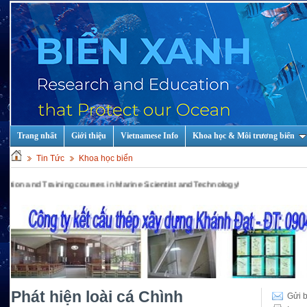
Trang nhất
Giới thiệu
Vietnamese Info
Khoa học & Môi trương biển
Tin Tức
Khoa học biển
ining courses in Marine Scientist and Technology!
Phát hiện loài cá Chình
Gửi b