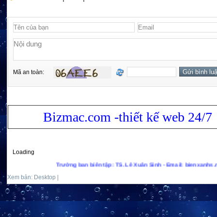
Mã an toàn:
Bizmac.com -thiết kế web 24/7
Loading
Trưởng ban biên tập: TS. Lê Xuân Sinh - Email: bienxanhs.net@gma
Xem bản: Desktop |
Mobile