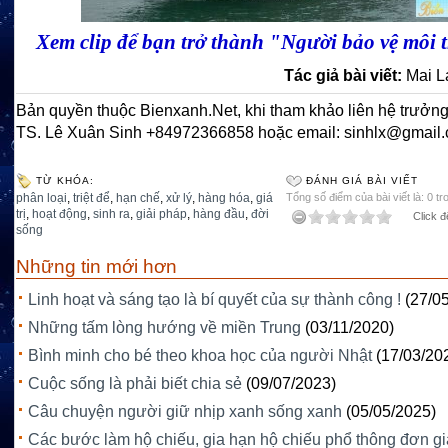
Xem clip để bạn trở thành "Người bảo vệ môi 
Tác giả bài viết:
Mai L
Bản quyền thuộc Bienxanh.Net, khi tham khảo liên hệ trưởng
TS. Lê Xuân Sinh +84972366858 hoặc email: sinhlx@gmail
TỪ KHÓA:
ĐÁNH GIÁ BÀI VIẾT
phân loại
,
triệt để
,
hạn chế
,
xử lý
,
hàng hóa
,
giá
Tổng số điểm của bài viết là: 0 tr
trị
,
hoạt động
,
sinh ra
,
giải pháp
,
hàng đầu
,
đời
Click đ
sống
Những tin mới hơn
Linh hoạt và sáng tạo là bí quyết của sự thành công !
(27/0
Những tấm lòng hướng về miền Trung
(03/11/2020)
Bình minh cho bé theo khoa học của người Nhật
(17/03/20
Cuộc sống là phải biết chia sẻ
(09/07/2023)
Câu chuyện người giữ nhịp xanh sống xanh
(05/05/2025)
Các bước làm hộ chiếu, gia hạn hộ chiếu phổ thông đơn g