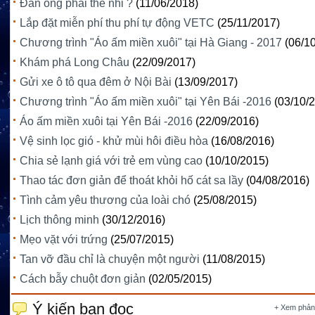
Đàn ông phải thế nhỉ ?
(11/06/2018)
Lắp đặt miễn phí thu phí tự động VETC
(25/11/2017)
Chương trình "Áo ấm miền xuôi" tại Hà Giang - 2017
(06/1
Khám phá Long Châu
(22/09/2017)
Gửi xe ô tô qua đêm ở Nội Bài
(13/09/2017)
Chương trình "Áo ấm miền xuôi" tại Yên Bái -2016
(03/10/
Áo ấm miền xuôi tại Yên Bái -2016
(22/09/2016)
Vệ sinh lọc gió - khử mùi hôi điều hòa
(16/08/2016)
Chia sẻ lạnh giá với trẻ em vùng cao
(10/10/2015)
Thao tác đơn giản để thoát khỏi hố cát sa lầy
(04/08/2016)
Tình cảm yêu thương của loài chó
(25/08/2015)
Lịch thông minh
(30/12/2016)
Mẹo vặt với trứng
(25/07/2015)
Tan vỡ đầu chỉ là chuyện một người
(11/08/2015)
Cách bẫy chuột đơn giản
(02/05/2015)
Ý kiến bạn đọc
+ Xem phản