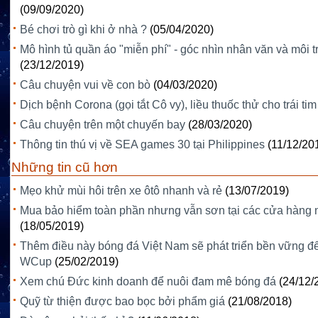
(09/09/2020)
Bé chơi trò gì khi ở nhà ?
(05/04/2020)
Mô hình tủ quần áo "miễn phí" - góc nhìn nhân văn và môi 
(23/12/2019)
Câu chuyện vui về con bò
(04/03/2020)
Dịch bệnh Corona (gọi tắt Cô vy), liều thuốc thử cho trái tim
Câu chuyện trên một chuyến bay
(28/03/2020)
Thông tin thú vị về SEA games 30 tại Philippines
(11/12/20
Những tin cũ hơn
Mẹo khử mùi hôi trên xe ôtô nhanh và rẻ
(13/07/2019)
Mua bảo hiểm toàn phần nhưng vẫn sơn tại các cửa hàng 
(18/05/2019)
Thêm điều này bóng đá Việt Nam sẽ phát triển bền vững đ
WCup
(25/02/2019)
Xem chú Đức kinh doanh để nuôi đam mê bóng đá
(24/12/
Quỹ từ thiện được bao bọc bởi phẩm giá
(21/08/2018)