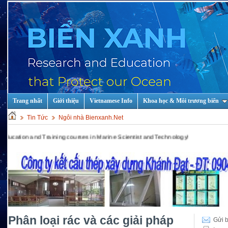
Trang nhất
Giới thiệu
Vietnamese Info
Khoa học & Môi trương biển
Tin Tức
Ngôi nhà Bienxanh.Net
and Training courses in Marine Scientist and Technology!
Phân loại rác và các giải pháp
Gửi b