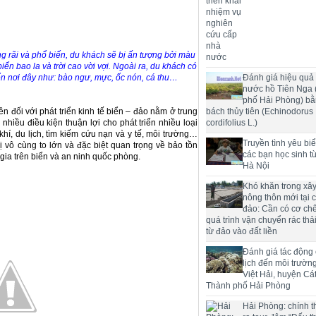
g rãi và phổ biến, du khách sẽ bị ấn tượng bởi màu
ển bao la và trời cao vời vợi. Ngoài ra, du khách có
n nơi đây như: bào ngư, mực, ốc nón, cá thu…
Đánh giá hiệu quả 
nước hồ Tiên Nga
phố Hải Phòng) bằ
ên đối với phát triển kinh tế biển – đảo nằm ở trung
bách thủy tiên (Echinodorus
nhiều điều kiện thuận lợi cho phát triển nhiều loại
cordifolius L.)
hí, du lịch, tìm kiếm cứu nạn và y tế, môi trường…
Truyền tình yêu bi
 vô cùng to lớn và đặc biệt quan trọng về bảo tồn
các bạn học sinh t
 gia trên biển và an ninh quốc phòng.
Hà Nội
Khó khăn trong xâ
nông thôn mới tại 
đảo: Cần có cơ chế
quá trình vận chuyển rác thải
từ đảo vào đất liền
Đánh giá tác động
lịch đến môi trườn
Việt Hải, huyện Cát
Thành phố Hải Phòng
Hải Phòng: chính t