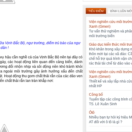
TIÊU ĐIỂM
BÌNH LUẬN MỚ
Viện nghiên cứu môi trườn
Xanh (Gmeri)
Tư vấn thử nghiệm và phân
môi trường biển
ữa Vịnh Bắc Bộ, ngư trường, điểm trú báo của ngư
Giáo dục kiến thức môi tr
dân !
Khó khăn trong xây dựng 
thôn mới tại các xã đảo: C
 vụ hậu cần nghề cá của Vịnh Bắc Bộ nên tại đây có
chế hỗ trợ quá trình vận c
ngày, các hoạt động liên quan đến cảng biển, đánh
rác thải tái chế từ đảo vào 
tương đối nhộn nhịp và sôi động nên khó tránh khỏi
u ra ngoài môi trường gây ảnh hưởng xấu đến chất
Viện nghiên cứu môi trườn
ật.
Hoạt động thu gom chất thải rắn của các đảo ven
Xanh (Gmeri)
 chất thải rắn lan tràn khắp nơi:
Thiết kế và xây lắp nhà cửa
nhất HP
Công bố
Tuyển tập các công trình 
TS. Lê Xuân Sinh
Ôtô
Nhiều bạn tự hỏi ký hiệu 
AT đối với ô tô là gì ?