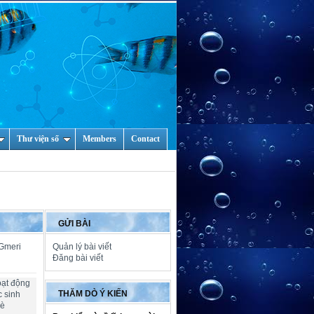
Thư viện số
Members
Contact
GỬI BÀI
 Gmeri
Quản lý bài viết
Đăng bài viết
oạt động
THĂM DÒ Ý KIẾN
c sinh
hè