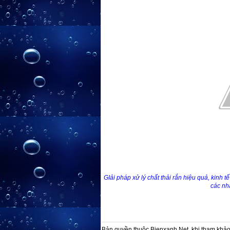
GIải pháp xử lý chất thải rắn hiệu quả, kinh t
các nh
Bản quyền thuộc Bienxanh.Net, khi tham khảo 