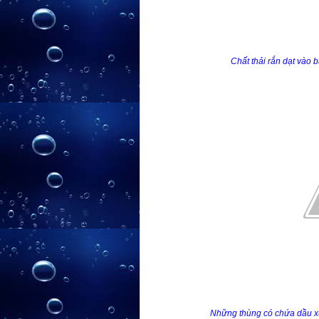
Chất thải rắn dạt vào 
Những thùng có chứa dầu xu