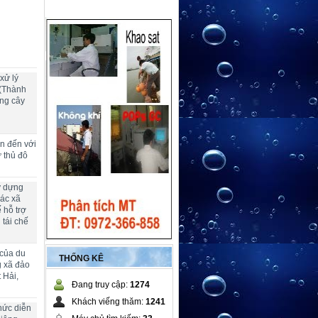
xử lý
 (Thành
ng cây
ển đến với
ừ thủ đô
y dựng
các xã
 hỗ trợ
 tái chế
 của du
THỐNG KÊ
g xã đảo
 Hải,
Đang truy cập:
1274
Khách viếng thăm:
1241
hức diễn