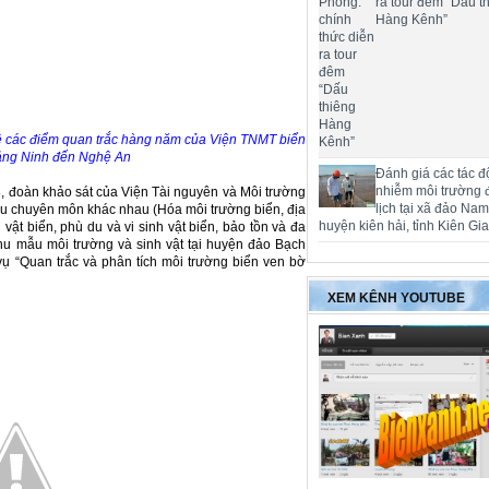
ra tour đêm “Dấu t
Hàng Kênh”
hệ các điểm quan trắc hàng năm của Viện TNMT biển
uảng Ninh đến Nghệ An
Đánh giá các tác đ
nhiễm môi trường 
 đoàn khảo sát của Viện Tài nguyên và Môi trường
lịch tại xã đảo Na
ều chuyên môn khác nhau (Hóa môi trường biển, địa
huyện kiên hải, tỉnh Kiên Gi
 vật biển, phù du và vi sinh vật biển, bảo tồn và đa
thu mẫu môi trường và sinh vật tại huyện đảo Bạch
ụ “Quan trắc và phân tích môi trường biển ven bờ
XEM KÊNH YOUTUBE