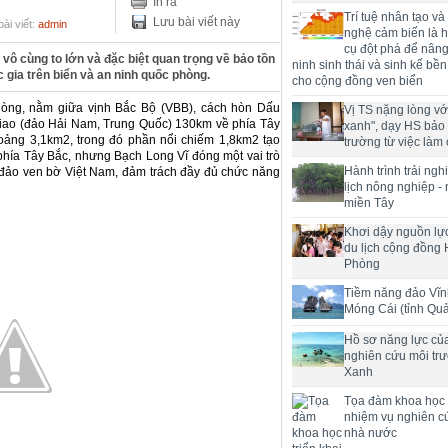
In ra
Trí tuệ nhân tạo và
Lưu bài viết này
ài viết:
admin
nghệ cảm biến là h
cụ đột phá để nân
 vô cùng to lớn và đặc biệt quan trọng về bảo tồn
ninh sinh thái và sinh kế bề
c gia trên biển và an ninh quốc phòng.
cho cộng đồng ven biển
hòng, nằm giữa vịnh Bắc Bộ (VBB), cách hòn Dấu
Vị TS nặng lòng với
ao (đảo Hải Nam, Trung Quốc) 130km về phía Tây
xanh", dạy HS bảo
hoảng 3,1km
2
, trong đó phần nổi chiếm 1,8km
2
tạo
trường từ việc làm 
 phía Tây Bắc, nhưng Bạch Long Vĩ đóng một vai trò
Hành trình trải ng
 đảo ven bờ Việt Nam, đảm trách đầy đủ chức năng
lịch nông nghiệp -
miền Tây
Khơi dậy nguồn lực
du lịch cộng đồng 
Phòng
Tiềm năng đảo Vĩn
Móng Cái (tỉnh Qu
Hồ sơ năng lực củ
nghiên cứu môi tr
Xanh
Tọa đàm khoa học t
nhiệm vụ nghiên c
nhà nước