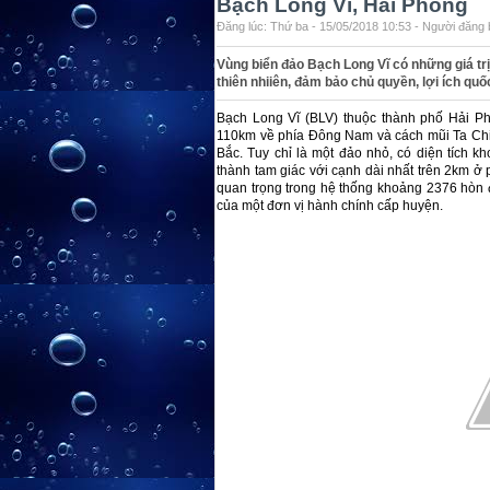
Bạch Long Vĩ, Hải Phòng
Đăng lúc: Thứ ba - 15/05/2018 10:53 - Người đăng b
Vùng biển đảo Bạch Long Vĩ có những giá trị
thiên nhiiên, đảm bảo chủ quyền, lợi ích quố
Bạch Long Vĩ (BLV) thuộc thành phố Hải P
110km về phía Đông Nam và cách mũi Ta Chi
Bắc. Tuy chỉ là một đảo nhỏ, có diện tích k
thành tam giác với cạnh dài nhất trên 2km ở
quan trọng trong hệ thống khoảng 2376 hòn
của một đơn vị hành chính cấp huyện.