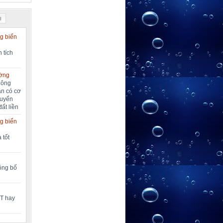
I
g biển
 tích
ường
nông
ần có cơ
huyển
đất liền
g biển
 tốt
công bố
MT hay