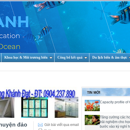
Khoa học & Môi trương biển
Công bố kết quả
Du lịch biển & ẩm thực
TIN MỚI
Capacity profile of
Tăng cường các h
trải nghiệm cho họ
i huyện đảo
Gửi bài viết qua email
bước vào kỳ nghỉ 