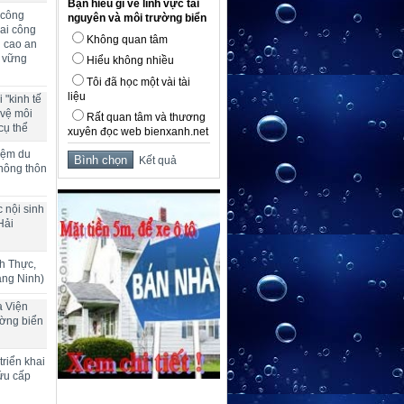
Bạn hiểu gì về lĩnh vực tài
 công
nguyên và môi trường biển
ai công
Không quan tâm
g cao an
n vững
Hiểu không nhiều
Tôi đã học một vài tài
liệu
 "kinh tế
 vệ môi
Rất quan tâm và thương
cụ thể
xuyên đọc web bienxanh.net
hiệm du
Kết quả
 nông thôn
 nội sinh
Hải
h Thực,
ảng Ninh)
a Viện
ường biển
riển khai
ứu cấp