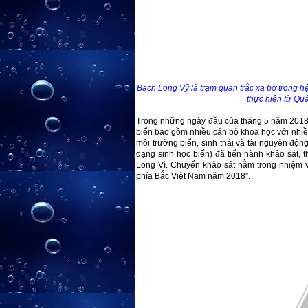
Bạch Long Vỹ là trạm quan trắc xa bờ trong 
thực hiện từ Q
Trong những ngày đầu của tháng 5 năm 2018,
biển bao gồm nhiều cán bộ khoa học với nhi
môi trường biển, sinh thái và tài nguyên động
dạng sinh học biển) đã tiến hành khảo sát, 
Long Vĩ. Chuyến khảo sát nằm trong nhiệm v
phía Bắc Việt Nam năm 2018”.