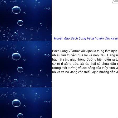
Huyện đảo Bạch Long Vỹ là huyện đảo xa gi
Bạch Long Vĩ được xác định là trung tâm dịch
nhiều tàu thuyền qua lại và neo đậu. Hàng 
bắt hải sản, giao thông đường biển diễn ra 
sự rò rỉ xăng dầu, xả rác thải có chứa dầ
lượng môi trường và đời sống của thủy sinh v
bờ và xa bờ đang còn thiếu định hướng dẫn đến