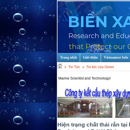
Trang nhất
Giới thiệu
Vietnamese Info
Tin Tức
Tin tức của Gmeri
Training courses in Marine Scientist and Technology!
Hiện trạng chất thải rắn tạ