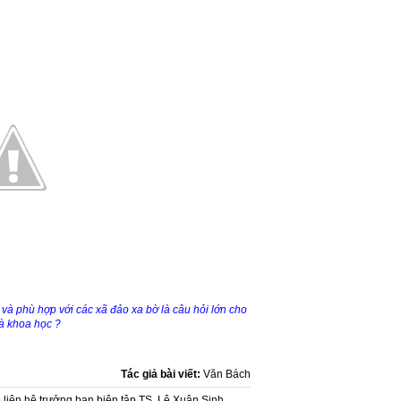
ế và phù hợp với các xã đảo xa bờ là câu hỏi lớn cho
à khoa học ?
Tác giả bài viết:
Văn Bách
liên hệ trưởng ban biên tập TS. Lê Xuân Sinh