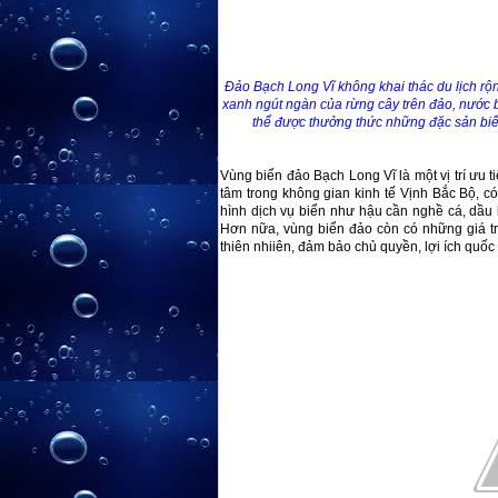
Đảo Bạch Long Vĩ không khai thác du lịch rộn
xanh ngút ngàn của rừng cây trên đảo, nước bi
thể được thưởng thức những đặc sản biể
Vùng biển đảo Bạch Long Vĩ là một vị trí ưu ti
tâm trong không gian kinh tế Vịnh Bắc Bộ, có 
hình dịch vụ biển như hậu cần nghề cá, dầu k
Hơn nữa, vùng biển đảo còn có những giá trị
thiên nhiiên, đảm bảo chủ quyền, lợi ích quốc