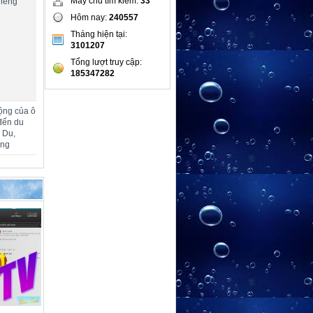
Máy chủ tìm kiếm:
33
hiêng
Hôm nay:
240557
Tháng hiện tại:
3101207
Tổng lượt truy cập:
185347282
ộng của ô
đến du
m Du,
ang