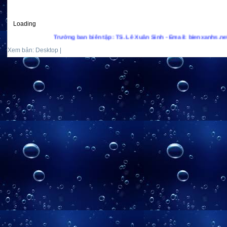
Loading
Trưởng ban biên tập: TS. Lê Xuân Sinh - Email: bienxanhs.net@gmai
Xem bản: Desktop |
Mobile