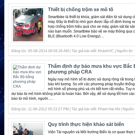
Thiết bị chống trộm xe mô tô
Smartbike là thiết bị khóa, giám sát điện tử sử dụng 
máy. Đây là thiết bị nhỏ gọn được lắp cố định trong x
hợp chống trộm hiệu quả cho xe máy, giám sát tài sản
nào bạn muốn. Smartbike bảo vệ xe máy thông qua 
BLE (Bluetooth 4.0 Low Energy)....
Đăng lúc: 05-08-2014 08:56:26 AM | Tác giả bài viết: KhánhVC | Nguồn tin : 
Thẩm định dự báo mưa khu vực Bắc 
phương pháp CRA
Ngày nay mô hình số trị được sử dụng rộng rãi trong 
báo khí tượng. So với các phương pháp truyền thốn
mô hình số phong phú và chi tiết hơn rất nhiều. Tuy n
dự báo từ mô hình không phải là hoàn hảo. Bởi vậy, để sử dụng tốt hơn cá
báo từ mô hình, người......
Đăng lúc: 11-06-2012 05:23:27 PM | Tác giả bài viết: Pham Hai AN | Nguồn 
Quy trình thực hiện khảo sát biển
Viện Tài nguyên và Môi trường Biển là cơ quan thực