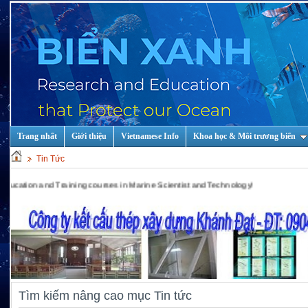
Trang nhất
Giới thiệu
Vietnamese Info
Khoa học & Môi trương biển
Tin Tức
n and Training courses in Marine Scientist and Technology!
Tìm kiếm nâng cao mục Tin tức