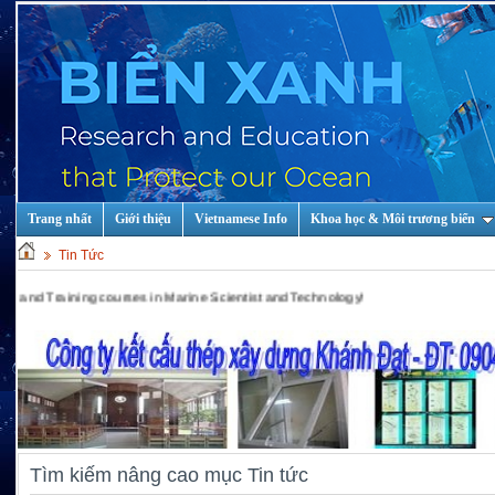
Trang nhất
Giới thiệu
Vietnamese Info
Khoa học & Môi trương biển
Tin Tức
 courses in Marine Scientist and Technology!
Tìm kiếm nâng cao mục Tin tức