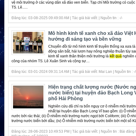
vệ môi trường ở các vùng dân xã đảo ven biển. Tạp chí Môi trường có cuộc 
TS. Lê......
Đăng lúc: 03-08-2025 09:49:00 AM | Tác giả bài viết: | Nguồn tin : -/-
Mô hình kinh tế xanh cho xã đảo Việt H
hướng đi sáng tạo và bền vững
Chuyển đồi từ mô hình kinh tế truyền thống xa xưa l
động săn bắt, hái lượn hay nông nghiệp thuần túy s
kinh tế xanh thân thiện môi trường là
kết
quả
nghiên 
công của nhóm TS. Lê Xuân Sinh và cộng sự....
Đăng lúc: 03-01-2024 09:31:14 AM | Tác giả bài viết: Mai Lan | Nguồn tin : -/
Hiện trạng chất lượng nước (Nước ng
nước biển) tại huyện đảo Bạch Long 
phố Hải Phòng
Nghiên cứu đã chỉ ra bốn nguy cơ ô nhiễm môi trườ
nhất tại huyện đảo Bạch Long Vĩ bao gồm: (i) Ô nhiễ
nước bởi rác thải; (ii) Ô nhiễm môi trường nước ngọt bởi Coliform; (iii) Ô n
trường nước biển bởi dầu; (iv) Ô nhiễm môi trường nước biển bởi một số KL
Đăng lúc: 28-06-2023 10:49:53 PM | Tác giả bài viết: | Nguồn tin : Bài đăng 