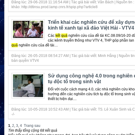
Đăng lúc: 29-06-2018 11:16:54 AM | Tác giả bài viết: Văn Bách | Nguồn tin
khảo: http://dtinsu.prod.lamp.cnrs.fr/spip.php?article8
Triển khai các nghiên cứu để xây dự
kinh tế xanh tại xã đảo Việt Hải - VTV4
Các
kết
quả
nghiên cứu của đề tài KC.08.09/16-20 đ
các kênh truyền thông như VTV 4, THP góp phần lan
quả
nghiên cứu của đề tài....
Đăng lúc: 26-05-2018 08:54:27 AM | Tác giả bài viết: Minh Hằng | Nguồn tin 
bản quyền VTV4
Sử dụng công nghệ 4.0 trong nghiên 
tụ độc tố trong sinh vật
Đối với cuộc cách mạng 4.0, các nhà nghiên cứu kh
hướng đến các nghiên cứu tích tụ độc tố trong sinh v
thiết bị hiện đại....
Đăng lúc: 10-05-2018 10:52:43 AM | Tác giả bài viết: TS. Lê Xuân Sinh và CS
-/-
1
,
2
,
3
,
4
Trang sau
Tìm thấy tổng cộng 68 kết quả