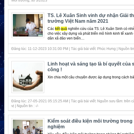
Môi trường, số 3/2023
TS. Lê Xuân Sinh vinh dự nhận Giải 
trường Việt Nam năm 2021
Các
kết
quả
nghiên cứu của TS. Lê Xuân Sinh có nh
cho việc xây dựng và phát triển mô hình kinh tế xanh
dân xã đảo ven biển....
Đăng lúc: 11-12-2023 10:31:00 PM | Tác giả bài viết: Phúc Hưng | Nguồn tin :
Linh hoạt và sáng tạo là bí quyết của
công !
Xin chia một câu chuyện được áp dụng trong cách bán 
Đăng lúc: 27-05-2021 05:15:25 AM | Tác giả bài viết: Nguồn sưu tầm: trên 
vị | Nguồn tin : -/-
Kiểm soát điều kiện môi trường trong
nghiệm