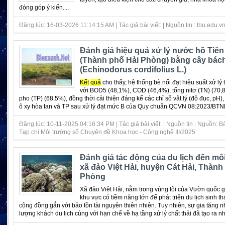
đóng góp ý kiến....
Đăng lúc: 16-03-2026 11:14:15 AM | Tác giả bài viết: | Nguồn tin : tbu.edu.v
Đánh giá hiệu quả xử lý nước hồ Tiê
(Thành phố Hải Phòng) bằng cây bách
(Echinodorus cordifolius L.)
Kết
quả
cho thấy, hệ thống bè nổi đạt hiệu suất xử lý 
với BOD5 (48,1%), COD (46,4%), tổng nitơ (TN) (70,8
pho (TP) (68,5%), đồng thời cải thiện đáng kể các chỉ số vật lý (độ đục, pH
ô xy hòa tan và TP sau xử lý đạt mức B của Quy chuẩn QCVN 08:2023/BTNM
Đăng lúc: 10-11-2025 04:16:34 PM | Tác giả bài viết: | Nguồn tin : Nguồn: B
Tạp chí Môi trường số Chuyên đề Khoa học - Công nghệ III/2025
Đánh giá tác động của du lịch đến mô
xã đảo Việt Hải, huyện Cát Hải, Thành
Phòng
Xã đảo Việt Hải, nằm trong vùng lõi của Vườn quốc gi
khu vực có tiềm năng lớn để phát triển du lịch sinh thá
cộng đồng gắn với bảo tồn tài nguyên thiên nhiên. Tuy nhiên, sự gia tăng
lượng khách du lịch cùng với hạn chế về hạ tầng xử lý chất thải đã tạo ra nhữ