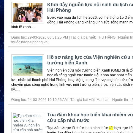
Khơi dậy nguồn lực nội sinh du lịch 
Hải Phòng
Bước vào mùa du lịch hè 2026, với hệ thống 15 điểm 
đồng, Hải Phòng đang khẳng định sức sống mạnh m
kinh tế xanh....
Đăng lúc: 29-03-2026 06:51:25 PM | Tác giả bài viết: THU HẰNG | Nguồn ti
thuộc baohaiphong.vn/
Hồ sơ năng lực của Viện nghiên cứu 
trường biển Xanh
Viện nghiên cứu môi trường biển Xanh (GMERI) là t
học và công nghệ trực thuộc Hội Khoa học phát triể
lực, nhân tài thành phố Hải Phòng, hoạt động trong lĩnh vực nghiên cứu, ứ
chuyển giao công nghệ trong lĩnh vực môi trường biển, thực hiện các dịch 
kỹ......
Đăng lúc: 24-03-2026 10:10:56 AM | Tác giả bài viết: Mai Lan | Nguồn tin : -/
Tọa đàm khoa học triển khai nhiệm v
cứu cấp nhà nước
Tọa đàm được tổ chức theo hình thức
kết
hợp trực tiế
tuyến, tạo điều kiện cho các chuyên gia, nhà khoa họ