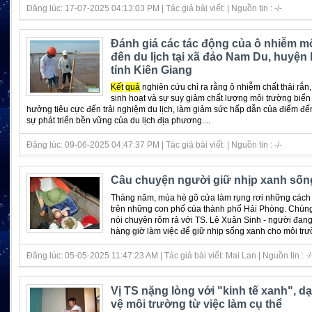
Đăng lúc: 17-07-2025 04:13:03 PM | Tác giả bài viết: | Nguồn tin : -/-
Đánh giá các tác động của ô nhiễm m
đến du lịch tại xã đảo Nam Du, huyện k
tỉnh Kiên Giang
Kết
quả
nghiên cứu chỉ ra rằng ô nhiễm chất thải rắn,
sinh hoạt và sự suy giảm chất lượng môi trường biể
hưởng tiêu cực đến trải nghiệm du lịch, làm giảm sức hấp dẫn của điểm đế
sự phát triển bền vững của du lịch địa phương....
Đăng lúc: 09-06-2025 04:47:37 PM | Tác giả bài viết: | Nguồn tin : -/-
Câu chuyện người giữ nhịp xanh sốn
Tháng năm, mùa hè gõ cửa làm rụng rơi những các
trên những con phố của thành phố Hải Phòng. Chúng 
nói chuyện rôm rả với TS. Lê Xuân Sinh - người đan
hàng giờ làm việc để giữ nhịp sống xanh cho môi trườ
Đăng lúc: 05-05-2025 11:47:23 AM | Tác giả bài viết: Mai Lan | Nguồn tin : -/
Vị TS nặng lòng với "kinh tế xanh", d
vệ môi trường từ việc làm cụ thể