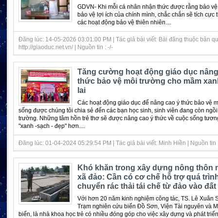
GDVN- Khi mỗi cá nhân nhận thức được rằng bảo vệ 
bảo vệ lợi ích của chính mình, chắc chắn sẽ tích cực 
các hoạt động bảo vệ thiên nhiên....
Đăng lúc: 14-05-2026 03:01:00 PM | Tác giả bài viết: Bài đăng thuộc bản q
http://giaoduc.net.vn/ | Nguồn tin : -/-
Tăng cường hoạt động giáo dục nâng
thức bảo vệ môi trường cho mầm xan
lai
Các hoạt động giáo dục để nâng cao ý thức bảo vệ m
sống được chúng tôi chia sẻ đến các bạn học sinh, sinh viên đang còn ngồi
trường. Những tâm hồn trẻ thơ sẽ được nâng cao ý thức về cuộc sống tương
"xanh -sạch - đẹp" hơn....
Đăng lúc: 01-04-2024 05:29:54 PM | Tác giả bài viết: Minh Hiền | Nguồn tin :
Khó khăn trong xây dựng nông thôn m
xã đảo: Cần có cơ chế hỗ trợ quá trìn
chuyển rác thải tái chế từ đảo vào đất 
Với hơn 20 năm kinh nghiệm công tác, TS. Lê Xuân S
Trạm nghiên cứu biển Đồ Sơn, Viện Tài nguyên và M
biển, là nhà khoa học trẻ có nhiều đóng góp cho việc xây dựng và phát triể