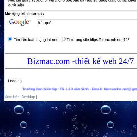
Nếu kết quả này không như mong đợi, bạn hãy thử sử dụng công cụ tìm kiếm
dưới đây!
Mở rộng trên Internet :
Tìm trên toàn mạng Internet
Tìm trong site https://bienxanh.net:443
Bizmac.com -thiết kế web 24/7
Loading
Trưởng ban biên tập: TS. Lê Xuân Sinh - Email: bienxanhs.net@gmail.com - Hot
Xem bản: Desktop |
Mobile