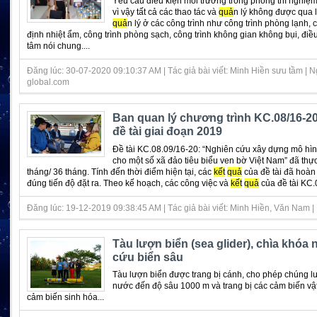
Yêu cầu điều kiện môi trường trong phòng thí nghiệm 
vì vậy tất cả các thao tác và
quả
n lý không được qua l
quả
n lý ở các công trình như công trình phòng lạnh, 
định nhiệt ẩm, công trình phòng sạch, công trình không gian không bụi, điề
tâm nói chung....
Đăng lúc: 30-07-2020 09:10:37 AM | Tác giả bài viết: Minh Hiền sưu tầm | Ng
global.com
Ban quan lý chương trình KC.08/16-20
đề tài giai đoạn 2019
Đề tài KC.08.09/16-20: “Nghiên cứu xây dựng mô hìn
cho một số xã đảo tiêu biểu ven bờ Việt Nam” đã thự
tháng/ 36 tháng. Tính đến thời điểm hiện tại, các
kết
quả
của đề tài đã hoàn
đúng tiến độ đặt ra. Theo kế hoạch, các công việc và
kết
quả
của đề tài KC.08
Đăng lúc: 19-12-2019 09:38:45 AM | Tác giả bài viết: Minh Hiền, Văn Nam | N
Tàu lượn biển (sea glider), chìa khóa 
cứu biển sâu
Tàu lượn biển được trang bị cánh, cho phép chúng lư
nước đến độ sâu 1000 m và trang bị các cảm biến vật
cảm biến sinh hóa...