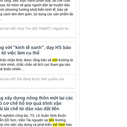
o rằng, việc thực hành phân loại, tái chế chất
nhựa, túi nilon sẽ giúp người dân tại huyện đảo
ợc phương hướng phát triển kinh tế, bảo vệ
ng cách làm đơn giản, sử dụng các sản phẩm tái
..
ả bài viết: Hoài Thu (Bộ TN&MT) | Nguồn tin :
ng với "kinh tế xanh", dạy HS bảo
 từ việc làm cụ thể
nhân nhận thức được rằng bảo vệ
mô
i trường là
chính mình, chắc chắn sẽ tích cực tham gia vào
 thiên nhiên....
iả bài viết: Bài đăng thuộc bản quyền của
g xây dựng nông thôn mới tại các
ó cơ chế hỗ trợ quá trình vận
i tái chế từ đảo vào đất liền
h nghiệm công tác, TS. Lê Xuân Sinh thuộc
ển Đồ Sơn, Viện Tài nguyên và
Mô
i trường
óp cho việc xây dựng và phát triển
mô
hình
bảo