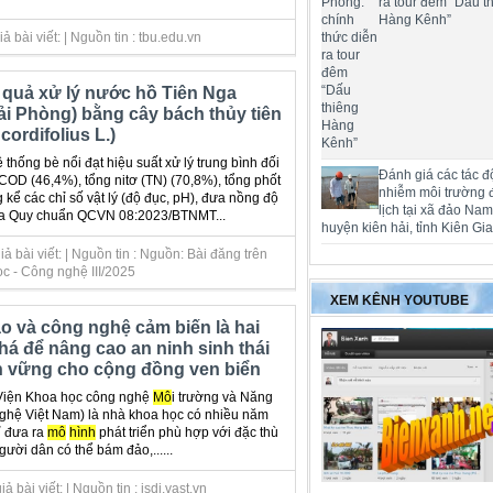
ra tour đêm “Dấu t
Hàng Kênh”
 bài viết: | Nguồn tin : tbu.edu.vn
 quả xử lý nước hồ Tiên Nga
i Phòng) bằng cây bách thủy tiên
ordifolius L.)
 thống bè nổi đạt hiệu suất xử lý trung bình đối
Đánh giá các tác đ
OD (46,4%), tổng nitơ (TN) (70,8%), tổng phốt
nhiễm môi trường 
 kể các chỉ số vật lý (độ đục, pH), đưa nồng độ
lịch tại xã đảo Na
 của Quy chuẩn QCVN 08:2023/BTNMT...
huyện kiên hải, tỉnh Kiên Gi
 bài viết: | Nguồn tin : Nguồn: Bài đăng trên
c - Công nghệ III/2025
XEM KÊNH YOUTUBE
ạo và công nghệ cảm biến là hai
há để nâng cao an ninh sinh thái
n vững cho cộng đồng ven biển
(Viện Khoa học công nghệ
Mô
i trường và Năng
ghệ Việt Nam) là nhà khoa học có nhiều năm
ỉ đưa ra
mô
hình
phát triển phù hợp với đặc thù
gười dân có thể bám đảo,......
bài viết: | Nguồn tin : isdi.vast.vn