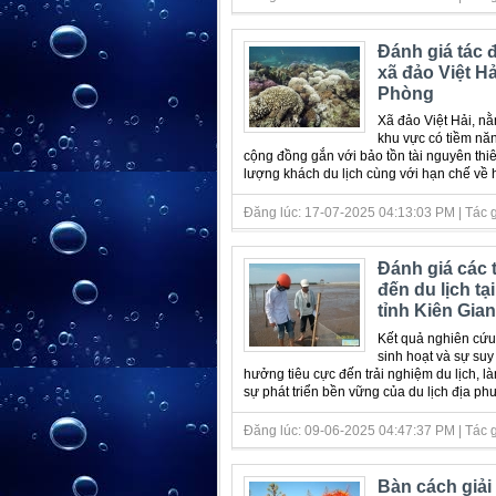
Đánh giá tác 
xã đảo Việt H
Phòng
Xã đảo Việt Hải, nằ
khu vực có tiềm năng
cộng đồng gắn với bảo tồn tài nguyên thi
lượng khách du lịch cùng với hạn chế về hạ
Đăng lúc: 17-07-2025 04:13:03 PM | Tác giả 
Đánh giá các 
đến du lịch tạ
tỉnh Kiên Gia
Kết quả nghiên cứu 
sinh hoạt và sự su
hưởng tiêu cực đến trải nghiệm du lịch, 
sự phát triển bền vững của du lịch địa phư
Đăng lúc: 09-06-2025 04:47:37 PM | Tác giả 
Bàn cách giải