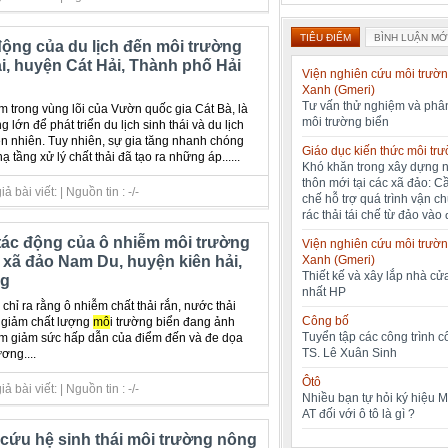
TIÊU ĐIỂM
BÌNH LUẬN MỚ
động của du lịch đến môi trường
ải, huyện Cát Hải, Thành phố Hải
Viện nghiên cứu môi trườn
Xanh (Gmeri)
Tư vấn thử nghiệm và phân
m trong vùng lõi của Vườn quốc gia Cát Bà, là
môi trường biển
 lớn để phát triển du lịch sinh thái và du lịch
ên nhiên. Tuy nhiên, sự gia tăng nhanh chóng
Giáo dục kiến thức môi tr
 tầng xử lý chất thải đã tạo ra những áp......
Khó khăn trong xây dựng 
thôn mới tại các xã đảo: C
bài viết: | Nguồn tin : -/-
chế hỗ trợ quá trình vận c
rác thải tái chế từ đảo vào 
tác động của ô nhiễm môi trường
Viện nghiên cứu môi trườn
Xanh (Gmeri)
i xã đảo Nam Du, huyện kiên hải,
Thiết kế và xây lắp nhà cửa
ng
nhất HP
chỉ ra rằng ô nhiễm chất thải rắn, nước thải
Công bố
y giảm chất lượng
mô
i trường biển đang ảnh
Tuyển tập các công trình 
làm giảm sức hấp dẫn của điểm đến và đe dọa
TS. Lê Xuân Sinh
ơng....
Ôtô
bài viết: | Nguồn tin : -/-
Nhiều bạn tự hỏi ký hiệu 
AT đối với ô tô là gì ?
 cứu hệ sinh thái môi trường nông