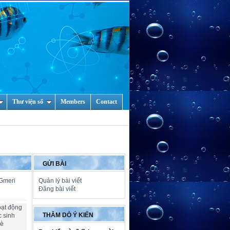
Thư viện số
Members
Contact
GỬI BÀI
 Gmeri
Quản lý bài viết
Đăng bài viết
oạt động
THĂM DÒ Ý KIẾN
c sinh
hè