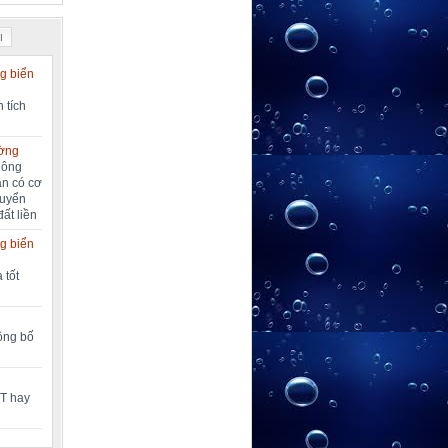
I
g biển
 tích
ường
nông
ần có cơ
huyển
đất liền
g biển
 tốt
công bố
MT hay