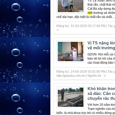
TS. Lê Xuân Sinh ch
thải rắn, chất thải 
Cát Bà xây dựng đư
mô
i trường và nhữ
chế dài hạn, đặc biệt là chất rắn và chất....
Đăng lúc: 31-03-2025 03:17:00 PM | Tác gi
-/-
Vị TS nặng lò
vệ môi trường
GDVN- Khi mỗi cá 
bảo vệ lợi ích của 
các hoạt động bảo vệ
Đăng lúc: 14-05-2026 03:01:00 PM | Tác g
http://giaoduc.net.vn/ | Nguồn tin : -/-
Khó khăn tron
xã đảo: Cần c
chuyển rác thả
Với hơn 20 năm kin
Trạm nghiên cứu bi
biển, là nhà khoa học trẻ có nhiều đóng g