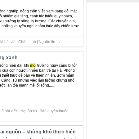
nông nghiệp, nông thôn Việt Nam đang đối mặt
 ô nhiễm gia tăng, canh tác thiếu quy hoạch,
 xu hướng ly nông, ly hương. Các chuyên gia,
ra những khuyến nghị nhằm thúc đẩy chiến lược
bài viết: Châu Linh | Nguồn tin : -/-
ống xanh
sống hiện đại, khi
mô
i trường ngày càng bị tổn
 của con người, nhiều bạn trẻ tại Hải Phòng
 thiết thực để bảo vệ thiên nhiên, ươm mầm
ố Cảng. Từ những việc làm tưởng chừng nhỏ
ớc lan tỏa mạnh mẽ lối sống......
ả bài viết: | Nguồn tin : Bản quyền thuộc:
 tại nguồn – không khó thực hiện