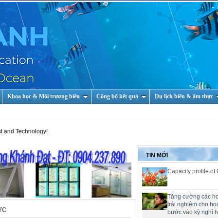
Khoa học & Môi trương biển
Công bố kết quả
Du lịch biển & ẩm thực
TIN MỚI
Capacity profile of
Tăng cường các h
trải nghiệm cho họ
ức
bước vào kỳ nghỉ 