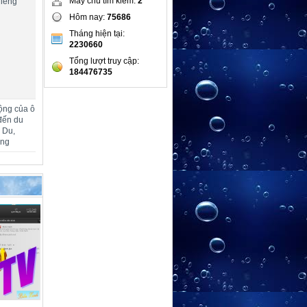
Máy chủ tìm kiếm:
2
hiêng
Hôm nay:
75686
Tháng hiện tại:
2230660
Tổng lượt truy cập:
184476735
ộng của ô
đến du
m Du,
ang