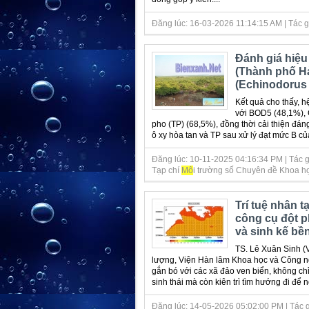
Đăng lúc: 16-03-2026 11:14:15 AM | Tác giả
Đánh giá hiệu
(Thành phố Hả
(Echinodorus c
Kết quả cho thấy, hệ
với BOD5 (48,1%), C
pho (TP) (68,5%), đồng thời cải thiện đáng
ô xy hòa tan và TP sau xử lý đạt mức B
Đăng lúc: 10-11-2025 04:16:34 PM | Tác giả
Tạp chí
Mô
i trường số Chuyên đề Khoa họ
Trí tuệ nhân t
công cụ đột p
và sinh kế bề
TS. Lê Xuân Sinh 
lượng, Viện Hàn lâm Khoa học và Công n
gắn bó với các xã đảo ven biển, không ch
sinh thái mà còn kiên trì tìm hướng đi để n
Đăng lúc: 14-05-2026 05:02:00 PM | Tác giả 