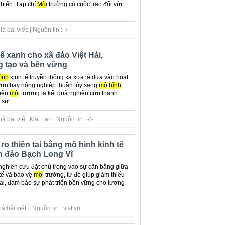
 biển. Tạp chí
Mô
i trường có cuộc trao đổi với
bài viết: | Nguồn tin : -/-
ế xanh cho xã đảo Việt Hải,
g tạo và bền vững
ình
kinh tế truyền thống xa xưa là dựa vào hoạt
lượn hay nông nghiệp thuần túy sang
mô
hình
hiện
mô
i trường là kết quả nghiên cứu thành
sự....
bài viết: Mai Lan | Nguồn tin : -/-
 ro thiên tai bằng mô hình kinh tế
n đảo Bạch Long Vĩ
ghiên cứu đặt chú trọng vào sự cân bằng giữa
 tế và bảo vệ
mô
i trường, từ đó giúp giảm thiểu
tai, đảm bảo sự phát triển bền vững cho tương
bài viết: | Nguồn tin : vjst.vn