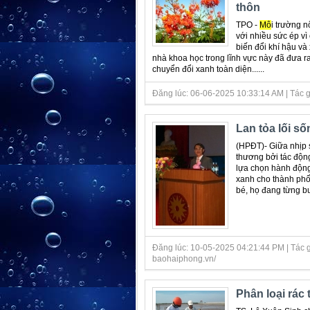
thôn
TPO -
Mô
i trường 
với nhiều sức ép vì
biến đổi khí hậu và
nhà khoa học trong lĩnh vực này đã đưa 
chuyển đổi xanh toàn diện......
Đăng lúc: 06-06-2025 10:33:14 AM | Tác giả 
Lan tỏa lối s
(HPĐT)- Giữa nhịp 
thương bởi tác động
lựa chọn hành động
xanh cho thành ph
bé, họ đang từng bư
Đăng lúc: 10-05-2025 04:21:44 PM | Tác gi
baohaiphong.vn/
Phân loại rác