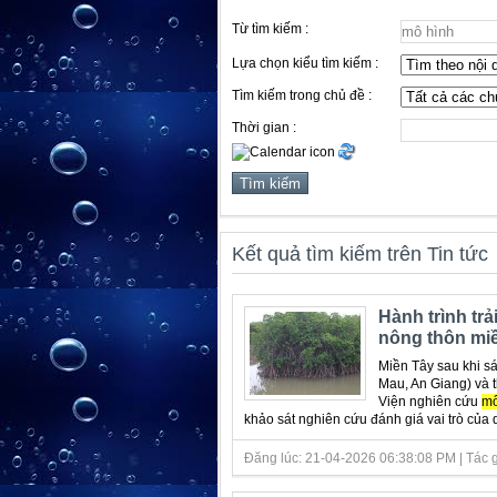
Từ tìm kiếm :
Lựa chọn kiểu tìm kiếm :
Tìm kiếm trong chủ đề :
Thời gian :
Kết quả tìm kiếm trên Tin tức
Hành trình trả
nông thôn mi
Miền Tây sau khi s
Mau, An Giang) và 
Viện nghiên cứu
m
khảo sát nghiên cứu đánh giá vai trò của d
Đăng lúc: 21-04-2026 06:38:08 PM | Tác giả