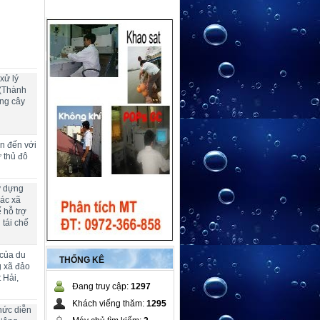
xử lý
 (Thành
ng cây
ển đến với
ừ thủ đô
y dựng
các xã
 hỗ trợ
 tái chế
 của du
THỐNG KÊ
g xã đảo
 Hải,
Đang truy cập:
1297
Khách viếng thăm:
1295
hức diễn