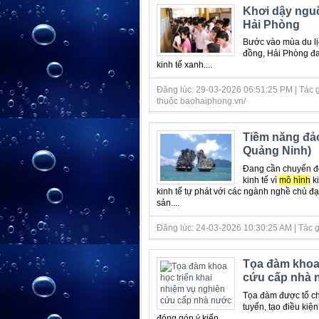
Khơi dậy nguồ
Hải Phòng
Bước vào mùa du lị
đồng, Hải Phòng đ
kinh tế xanh....
Đăng lúc: 29-03-2026 06:51:25 PM | Tác g
thuộc baohaiphong.vn/
Tiềm năng đảo
Quảng Ninh)
Đang cần chuyển đ
kinh tế vì
mô
hình
ki
kinh tế tự phát với các ngành nghề chủ đạ
sản....
Đăng lúc: 24-03-2026 10:30:25 AM | Tác giả
Tọa đàm khoa 
cứu cấp nhà 
Tọa đàm được tổ c
tuyến, tạo điều kiệ
đóng góp ý kiến....