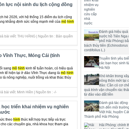
n lực nội sinh du lịch cộng đồng
ch hè 2026, với hệ thống 15 điểm du lịch cộng
ang khẳng định sức sống mạnh mẽ của
mô
hình
Đánh giá hiệu quả 
nước hồ Tiên Nga
iả bài viết: THU HẰNG | Nguồn tin : Bản quyền
phố Hải Phòng) bằ
bách thủy tiên (Echinodorus
cordifolius L.)
 Vĩnh Thực, Móng Cái (tỉnh
Truyền tình yêu bi
các bạn học sinh t
Hà Nội
ổi sang
mô
hình
kinh tế tuần hoàn, có hiệu quả
nh tế hiện tại ở đảo Vĩnh Thực đang là
mô
hình
Khó khăn trong xâ
o là nông nghiệp, nuôi trồng và khai thác thủy
nông thôn mới tại 
đảo: Cần có cơ chế
quá trình vận chuyển rác thải
 bài viết: Minh Hiền | Nguồn tin : -/-
từ đảo vào đất liền
Đánh giá tác động
học triển khai nhiệm vụ nghiên
lịch đến môi trườn
nước
Việt Hải, huyện Cát
Thành phố Hải Phòng
hức theo
hình
thức kết hợp trực tiếp và trực
n cho các chuyên gia, nhà khoa học tham gia
Hải Phòng: chính t