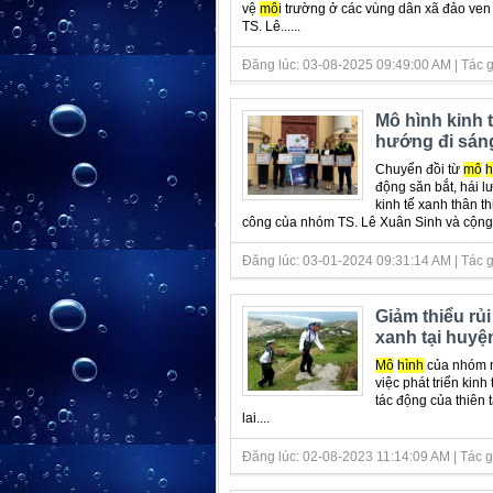
vệ
mô
i trường ở các vùng dân xã đảo ven
TS. Lê......
Đăng lúc: 03-08-2025 09:49:00 AM | Tác giả 
Mô hình kinh t
hướng đi sán
Chuyển đồi từ
mô
h
động săn bắt, hái 
kinh tế xanh thân t
công của nhóm TS. Lê Xuân Sinh và cộng 
Đăng lúc: 03-01-2024 09:31:14 AM | Tác giả 
Giảm thiểu rủi
xanh tại huyệ
Mô
hình
của nhóm n
việc phát triển kinh
tác động của thiên 
lai....
Đăng lúc: 02-08-2023 11:14:09 AM | Tác giả 