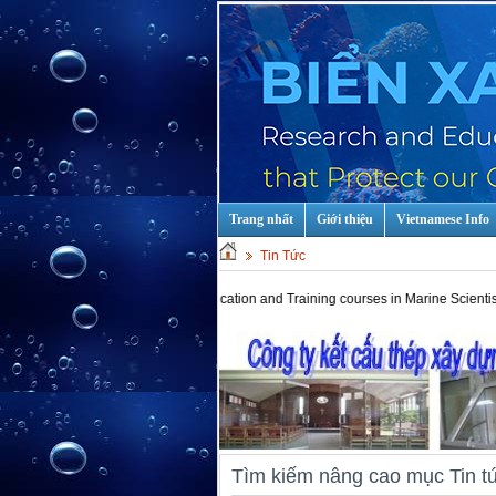
Trang nhất
Giới thiệu
Vietnamese Info
Tin Tức
Hot keys: Education and Training courses in Marine Scientist and Technology!
Tìm kiếm nâng cao mục Tin t