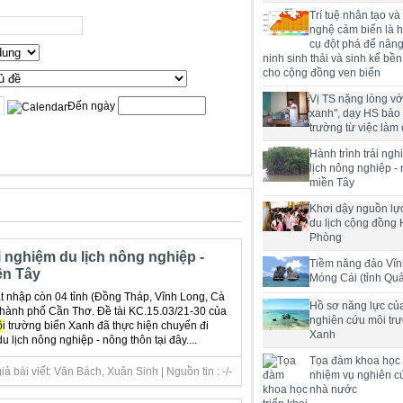
Trí tuệ nhân tạo và
nghệ cảm biến là h
cụ đột phá để nân
ninh sinh thái và sinh kế bề
cho cộng đồng ven biển
Vị TS nặng lòng với
Đến ngày
xanh", dạy HS bảo
trường từ việc làm 
Hành trình trải ng
lịch nông nghiệp -
miền Tây
Khơi dậy nguồn lực
du lịch cộng đồng 
Phòng
i nghiệm du lịch nông nghiệp -
Tiềm năng đảo Vĩn
ền Tây
Móng Cái (tỉnh Qu
át nhập còn 04 tỉnh (Đồng Tháp, Vĩnh Long, Cà
Hồ sơ năng lực củ
thành phố Cần Thơ. Đề tài KC.15.03/21-30 của
nghiên cứu môi tr
ô
i trường biển Xanh đã thực hiện chuyến đi
Xanh
u lịch nông nghiệp - nông thôn tại đây....
Tọa đàm khoa học t
 bài viết: Văn Bách, Xuân Sinh | Nguồn tin : -/-
nhiệm vụ nghiên c
nhà nước