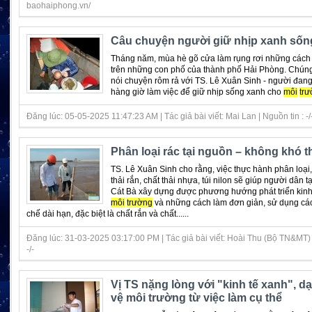
baohaiphong.vn/
Câu chuyện người giữ nhịp xanh sốn
Tháng năm, mùa hè gõ cửa làm rụng rơi những các
trên những con phố của thành phố Hải Phòng. Chúng 
nói chuyện rôm rả với TS. Lê Xuân Sinh - người đan
hàng giờ làm việc để giữ nhịp sống xanh cho
môi
trư
Đăng lúc: 05-05-2025 11:47:23 AM | Tác giả bài viết: Mai Lan | Nguồn tin : -/
Phân loại rác tại nguồn – không khó t
TS. Lê Xuân Sinh cho rằng, việc thực hành phân loại, 
thải rắn, chất thải nhựa, túi nilon sẽ giúp người dân 
Cát Bà xây dựng được phương hướng phát triển kinh 
môi
trường
và những cách làm đơn giản, sử dụng các
chế dài hạn, đặc biệt là chất rắn và chất......
Đăng lúc: 31-03-2025 03:17:00 PM | Tác giả bài viết: Hoài Thu (Bộ TN&MT) |
-/-
Vị TS nặng lòng với "kinh tế xanh", d
vệ môi trường từ việc làm cụ thể