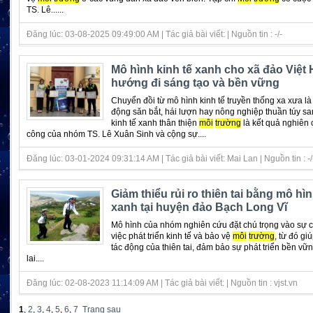
TS. Lê......
Đăng lúc: 03-08-2025 09:49:00 AM | Tác giả bài viết: | Nguồn tin : -/-
Mô hình kinh tế xanh cho xã đảo Việt H
hướng đi sáng tạo và bền vững
Chuyển đồi từ mô hình kinh tế truyền thống xa xưa l
động săn bắt, hái lượn hay nông nghiệp thuần túy s
kinh tế xanh thân thiện
môi
trường
là kết quả nghiên 
công của nhóm TS. Lê Xuân Sinh và cộng sự....
Đăng lúc: 03-01-2024 09:31:14 AM | Tác giả bài viết: Mai Lan | Nguồn tin : -/
Giảm thiểu rủi ro thiên tai bằng mô hìn
xanh tại huyện đảo Bạch Long Vĩ
Mô hình của nhóm nghiên cứu đặt chú trọng vào sự 
việc phát triển kinh tế và bảo vệ
môi
trường
, từ đó gi
tác động của thiên tai, đảm bảo sự phát triển bền vữ
lai....
Đăng lúc: 02-08-2023 11:14:09 AM | Tác giả bài viết: | Nguồn tin : vjst.vn
1
,
2
,
3
,
4
,
5
,
6
,
7
Trang sau