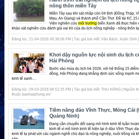
nông thôn miền Tây
Miền Tây sau khi sát nhập còn 04 tỉnh (Đồng Tháp, V
Mau, An Giang) và thành phố Cần Thơ. Đề tài KC.15
Viện nghiên cứu
môi
trường
biển Xanh đã thực hiện 
khảo sát nghiên cứu đánh giá vai trò của du lịch nông nghiệp - nông thôn tại 
Đăng lúc: 21-04-2026 06:38:08 PM | Tác giả bài viết: Văn Bách, Xuân Sinh | 
Khơi dậy nguồn lực nội sinh du lịch 
Hải Phòng
Bước vào mùa du lịch hè 2026, với hệ thống 15 điểm 
đồng, Hải Phòng đang khẳng định sức sống mạnh m
kinh tế xanh....
Đăng lúc: 29-03-2026 06:51:25 PM | Tác giả bài viết: THU HẰNG | Nguồn ti
thuộc baohaiphong.vn/
Tiềm năng đảo Vĩnh Thực, Móng Cái (
Quảng Ninh)
Đang cần chuyển đổi sang mô hình kinh tế tuần hoàn
kinh tế vì mô hình kinh tế hiện tại ở đảo Vĩnh Thực đ
kinh tế tự phát với các ngành nghề chủ đạo là nông nghiệp, nuôi trồng và kh
sản....