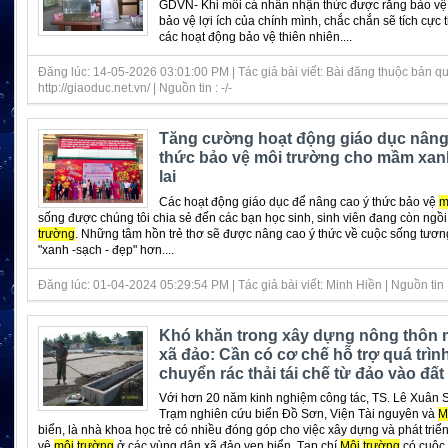
GDVN- Khi mỗi cá nhân nhận thức được rằng bảo v
bảo vệ lợi ích của chính mình, chắc chắn sẽ tích cực 
các hoạt động bảo vệ thiên nhiên....
Đăng lúc: 14-05-2026 03:01:00 PM | Tác giả bài viết: Bài đăng thuộc bản q
http://giaoduc.net.vn/ | Nguồn tin : -/-
Tăng cường hoạt động giáo dục nâng
thức bảo vệ môi trường cho mầm xan
lai
Các hoạt động giáo dục để nâng cao ý thức bảo vệ
m
sống được chúng tôi chia sẻ đến các bạn học sinh, sinh viên đang còn ngồi
trường
. Những tâm hồn trẻ thơ sẽ được nâng cao ý thức về cuộc sống tương
"xanh -sạch - đẹp" hơn....
Đăng lúc: 01-04-2024 05:29:54 PM | Tác giả bài viết: Minh Hiền | Nguồn tin :
Khó khăn trong xây dựng nông thôn m
xã đảo: Cần có cơ chế hỗ trợ quá trìn
chuyển rác thải tái chế từ đảo vào đất 
Với hơn 20 năm kinh nghiệm công tác, TS. Lê Xuân S
Trạm nghiên cứu biển Đồ Sơn, Viện Tài nguyên và
M
biển, là nhà khoa học trẻ có nhiều đóng góp cho việc xây dựng và phát triể
vệ
môi
trường
ở các vùng dân xã đảo ven biển. Tạp chí
Môi
trường
có cuộc 