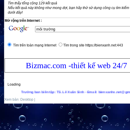
Tìm thấy tổng cộng 129 kết quả
Nếu kết quả này không như mong đợi, bạn hãy thử sử dụng công cụ tìm kiếm
dưới đây!
Mở rộng trên Internet :
Tìm trên toàn mạng Internet
Tìm trong site https://bienxanh.net:443
Bizmac.com -thiết kế web 24/7
Loading
Trưởng ban biên tập: TS. Lê Xuân Sinh - Email: bienxanhs.net@gmail.com - Ho
Xem bản: Desktop |
Mobile