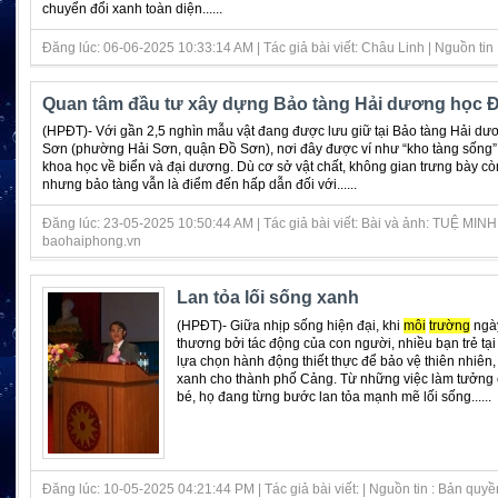
chuyển đổi xanh toàn diện......
Đăng lúc: 06-06-2025 10:33:14 AM | Tác giả bài viết: Châu Linh | Nguồn tin :
Quan tâm đầu tư xây dựng Bảo tàng Hải dương học 
(HPĐT)- Với gần 2,5 nghìn mẫu vật đang được lưu giữ tại Bảo tàng Hải d
Sơn (phường Hải Sơn, quận Đồ Sơn), nơi đây được ví như “kho tàng sống” g
khoa học về biển và đại dương. Dù cơ sở vật chất, không gian trưng bày cò
nhưng bảo tàng vẫn là điểm đến hấp dẫn đối với......
Đăng lúc: 23-05-2025 10:50:44 AM | Tác giả bài viết: Bài và ảnh: TUỆ MINH 
baohaiphong.vn
Lan tỏa lối sống xanh
(HPĐT)- Giữa nhịp sống hiện đại, khi
môi
trường
ngày
thương bởi tác động của con người, nhiều bạn trẻ tạ
lựa chọn hành động thiết thực để bảo vệ thiên nhiê
xanh cho thành phố Cảng. Từ những việc làm tưởng
bé, họ đang từng bước lan tỏa mạnh mẽ lối sống......
Đăng lúc: 10-05-2025 04:21:44 PM | Tác giả bài viết: | Nguồn tin : Bản quyề