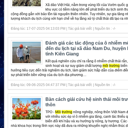
Xã đảo Việt Hải, nằm trong vùng lõi của Vườn quốc gi
khu vực có tiềm năng lớn để phát triển du lịch sinh thá
cộng đồng gắn với bảo tồn tài nguyên thiên nhiên. Tuy nhiên, sự gia tăng
lượng khách du lịch cùng với hạn chế về hạ tầng xử lý chất thải đã tạo ra nhữ
Đăng lúc: 17-07-2025 04:13:03 PM | Tác giả bài viết: | Nguồn tin : -/-
Đánh giá các tác động của ô nhiễm m
đến du lịch tại xã đảo Nam Du, huyện k
tỉnh Kiên Giang
Kết quả nghiên cứu chỉ ra rằng ô nhiễm chất thải rắn,
sinh hoạt và sự suy giảm chất lượng
môi
trường
biển
hưởng tiêu cực đến trải nghiệm du lịch, làm giảm sức hấp dẫn của điểm đế
sự phát triển bền vững của du lịch địa phương....
Đăng lúc: 09-06-2025 04:47:37 PM | Tác giả bài viết: | Nguồn tin : -/-
Bàn cách giải cứu hệ sinh thái môi t
thôn
TPO -
Môi
trường
nông nghiệp, nông thôn Việt Nam đ
với nhiều sức ép vì ô nhiễm gia tăng, canh tác thiếu 
biến đổi khí hậu và xu hướng ly nông, ly hương. Các
nhà khoa học trong lĩnh vực này đã đưa ra những khuyến nghị nhằm thúc đ