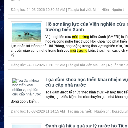
Đăng lúc: 24-03-2026 10:30:25 AM | Tác giả bài viết: Minh Hiền | Nguồn tin : 
Hồ sơ năng lực của Viện nghiên cứu 
trường biển Xanh
Viện nghiên cứu
môi
trường
biển Xanh (GMERI) là tổ
học và công nghệ trực thuộc Hội Khoa học phát triể
lực, nhân tài thành phố Hải Phòng, hoạt động trong lĩnh vực nghiên cứu, ứ
chuyển giao công nghệ trong lĩnh vực
môi
trường
biển, thực hiện các dịch 
kỹ......
Đăng lúc: 24-03-2026 10:10:56 AM | Tác giả bài viết: Mai Lan | Nguồn tin : -/
Tọa đàm khoa học triển khai nhiệm v
cứu cấp nhà nước
Tọa đàm được tổ chức theo hình thức kết hợp trực tiế
tuyến, tạo điều kiện cho các chuyên gia, nhà khoa họ
đóng góp ý kiến....
Đăng lúc: 16-03-2026 11:14:15 AM | Tác giả bài viết: | Nguồn tin : tbu.edu.v
Đánh giá hiệu quả xử lý nước hồ Tiê