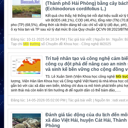
(Thành phố Hải Phòng) bằng cây bách
(Echinodorus cordifolius L.)
Kết quả cho thấy, hệ thống bè nổi đạt hiệu suất xử lý 
với BOD5 (48,1%), COD (46,4%), tổng nitơ (TN) (70,8
pho (TP) (68,5%), đồng thời cải thiện đáng kể các chỉ số vật lý (độ đục, pH
ô xy hòa tan và TP sau xử lý đạt mức B của Quy chuẩn QCVN 08:2023/BTNM
Đăng lúc: 10-11-2025 04:16:34 PM | Tác giả bài viết: | Nguồn tin : Nguồn: B
Tạp chí
Môi
trường
số Chuyên đề Khoa học - Công nghệ III/2025
Trí tuệ nhân tạo và công nghệ cảm biế
công cụ đột phá để nâng cao an ninh s
và sinh kế bền vững cho cộng đồng v
TS. Lê Xuân Sinh (Viện Khoa học công nghệ
Môi
trư
lượng, Viện Hàn lâm Khoa học và Công nghệ Việt Nam) là nhà khoa học c
gắn bó với các xã đảo ven biển, không chỉ đưa ra mô hình phát triển phù hợ
sinh thái mà còn kiên trì tìm hướng đi để người dân có thể bám đảo,......
Đăng lúc: 14-05-2026 05:02:00 PM | Tác giả bài viết: | Nguồn tin : isdi.vast.
Đánh giá tác động của du lịch đến mô
xã đảo Việt Hải, huyện Cát Hải, Thành
Phòng