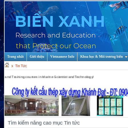
Trang nhất
Giới thiệu
Vietnamese Info
Khoa học & Môi trương biển
Tin Tức
 courses in Marine Scientist and Technology!
Tìm kiếm nâng cao mục Tin tức