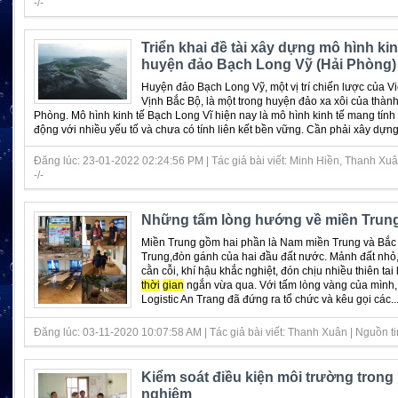
-/-
Triển khai đề tài xây dựng mô hình ki
huyện đảo Bạch Long Vỹ (Hải Phòng)
Huyện đảo Bạch Long Vỹ, một vị trí chiến lược của V
Vịnh Bắc Bộ, là một trong huyện đảo xa xôi của thàn
Phòng. Mô hình kinh tế Bạch Long Vĩ hiện nay là mô hình kinh tế mang tính t
động với nhiều yếu tố và chưa có tính liên kết bền vững. Cần phải xây dựng 
Đăng lúc: 23-01-2022 02:24:56 PM | Tác giả bài viết: Minh Hiền, Thanh Xuân
-/-
Những tấm lòng hướng về miền Trun
Miền Trung gồm hai phần là Nam miền Trung và Bắc
Trung,đòn gánh của hai đầu đất nước. Mảnh đất nhỏ, 
cằn cỗi, khí hậu khắc nghiệt, đón chịu nhiều thiên tai l
thời
gian
ngắn vừa qua. Với tấm lòng vàng của mình,
Logistic An Trang đã đứng ra tổ chức và kêu gọi các....
Đăng lúc: 03-11-2020 10:07:58 AM | Tác giả bài viết: Thanh Xuân | Nguồn tin 
Kiểm soát điều kiện môi trường trong
nghiệm