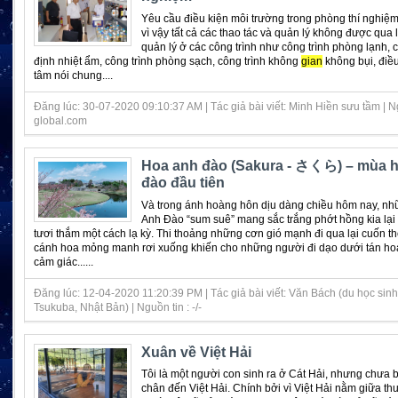
Yêu cầu điều kiện môi trường trong phòng thí nghiệm 
vì vậy tất cả các thao tác và quản lý không được qua l
quản lý ở các công trình như công trình phòng lạnh, c
định nhiệt ẩm, công trình phòng sạch, công trình không
gian
không bụi, điề
tâm nói chung....
Đăng lúc: 30-07-2020 09:10:37 AM | Tác giả bài viết: Minh Hiền sưu tầm | Ng
global.com
Hoa anh đào (Sakura - さくら) – mùa 
đào đầu tiên
Và trong ánh hoàng hôn dịu dàng chiều hôm nay, n
Anh Đào “sum suê” mang sắc trắng phớt hồng kia lại
tươi thắm một cách lạ kỳ. Thi thoảng những cơn gió mạnh đi qua lại cuốn 
cánh hoa mỏng manh rơi xuống khiến cho những người đi dạo dưới tán ho
cảm giác......
Đăng lúc: 12-04-2020 11:20:39 PM | Tác giả bài viết: Văn Bách (du học sinh
Tsukuba, Nhật Bản) | Nguồn tin : -/-
Xuân về Việt Hải
Tôi là một người con sinh ra ở Cát Hải, nhưng chưa b
chân đến Việt Hải. Chính bởi vì Việt Hải nằm giữa th