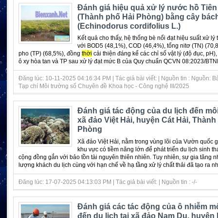
Đánh giá hiệu quả xử lý nước hồ Tiê
(Thành phố Hải Phòng) bằng cây bách
(Echinodorus cordifolius L.)
Kết quả cho thấy, hệ thống bè nổi đạt hiệu suất xử lý 
với BOD5 (48,1%), COD (46,4%), tổng nitơ (TN) (70,8
pho (TP) (68,5%), đồng
thời
cải thiện đáng kể các chỉ số vật lý (độ đục, pH
ô xy hòa tan và TP sau xử lý đạt mức B của Quy chuẩn QCVN 08:2023/BTNM
Đăng lúc: 10-11-2025 04:16:34 PM | Tác giả bài viết: | Nguồn tin : Nguồn: B
Tạp chí Môi trường số Chuyên đề Khoa học - Công nghệ III/2025
Đánh giá tác động của du lịch đến mô
xã đảo Việt Hải, huyện Cát Hải, Thành
Phòng
Xã đảo Việt Hải, nằm trong vùng lõi của Vườn quốc gi
khu vực có tiềm năng lớn để phát triển du lịch sinh thá
cộng đồng gắn với bảo tồn tài nguyên thiên nhiên. Tuy nhiên, sự gia tăng
lượng khách du lịch cùng với hạn chế về hạ tầng xử lý chất thải đã tạo ra nhữ
Đăng lúc: 17-07-2025 04:13:03 PM | Tác giả bài viết: | Nguồn tin : -/-
Đánh giá các tác động của ô nhiễm m
đến du lịch tại xã đảo Nam Du, huyện k