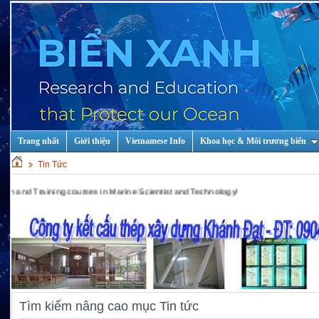
Trang nhất
Giới thiệu
Vietnamese Info
Khoa học & Môi trương biển
Tin Tức
g courses in Marine Scientist and Technology!
Tìm kiếm nâng cao mục Tin tức