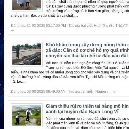
thải rắn, chất thải nhựa, túi nilon sẽ giúp người dân 
Cát Bà xây dựng được phương hướng phát triển kinh 
môi trường và những cách làm đơn giản, sử dụng cá
chế dài hạn, đặc biệt là chất rắn và chất......
Đăng lúc: 31-03-2025 03:17:00 PM | Tác giả bài viết: Hoài Thu (Bộ TN&MT) |
-/-
Khó khăn trong xây dựng nông thôn m
xã đảo: Cần có cơ chế hỗ trợ quá trìn
chuyển rác thải tái chế từ đảo vào đất 
Với hơn 20 năm kinh nghiệm công tác, TS. Lê Xuân S
Trạm nghiên cứu biển Đồ Sơn, Viện Tài nguyên và M
biển, là nhà khoa học trẻ có nhiều đóng góp cho việc xây dựng và phát triể
vệ môi trường ở các vùng dân xã đảo ven biển. Tạp chí Môi trường có cuộc 
TS. Lê......
Đăng lúc: 03-08-2025 09:49:00 AM | Tác giả bài viết: | Nguồn tin : -/-
Giảm thiểu rủi ro thiên tai bằng mô hìn
xanh tại huyện đảo Bạch Long Vĩ
Mô hình của nhóm nghiên cứu đặt chú trọng vào sự 
việc phát triển kinh tế và bảo vệ môi trường, từ đó gi
tác động của thiên tai, đảm bảo sự phát triển bền vữ