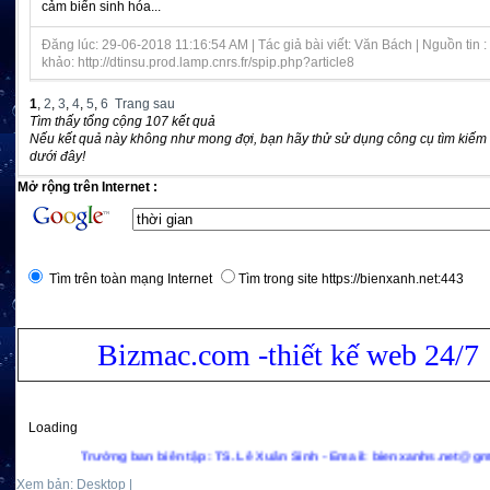
cảm biến sinh hóa...
Đăng lúc: 29-06-2018 11:16:54 AM | Tác giả bài viết: Văn Bách | Nguồn tin
khảo: http://dtinsu.prod.lamp.cnrs.fr/spip.php?article8
1
,
2
,
3
,
4
,
5
,
6
Trang sau
Tìm thấy tổng cộng 107 kết quả
Nếu kết quả này không như mong đợi, bạn hãy thử sử dụng công cụ tìm kiếm
dưới đây!
Mở rộng trên Internet :
Tìm trên toàn mạng Internet
Tìm trong site https://bienxanh.net:443
Bizmac.com -thiết kế web 24/7
Loading
Trưởng ban biên tập: TS. Lê Xuân Sinh - Email: bienxanhs.net@gmail.com - Hot
Xem bản: Desktop |
Mobile