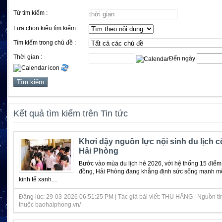
Từ tìm kiếm :
Lựa chọn kiểu tìm kiếm :
Tìm kiếm trong chủ đề :
Thời gian :
Đến ngày
Kết quả tìm kiếm trên Tin tức
Khơi dậy nguồn lực nội sinh du lịch 
Hải Phòng
Bước vào mùa du lịch hè 2026, với hệ thống 15 điểm 
đồng, Hải Phòng đang khẳng định sức sống mạnh m
kinh tế xanh....
Đăng lúc: 29-03-2026 06:51:25 PM | Tác giả bài viết: THU HẰNG | Nguồn ti
thuộc baohaiphong.vn/