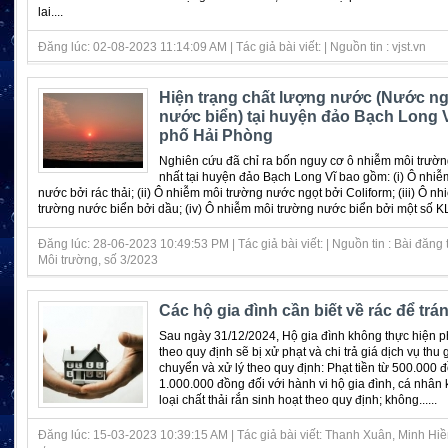
lai....
Đăng lúc: 02-08-2023 11:14:09 AM | Tác giả bài viết: | Nguồn tin : vjst.vn
Hiện trạng chất lượng nước (Nước ng
nước biển) tại huyện đảo Bạch Long 
phố Hải Phòng
Nghiên cứu đã chỉ ra bốn nguy cơ ô nhiễm môi trườ
nhất tại huyện đảo Bạch Long Vĩ bao gồm: (i) Ô nhiễ
nước bởi rác thải; (ii) Ô nhiễm môi trường nước ngọt bởi Coliform; (iii) Ô n
trường nước biển bởi dầu; (iv) Ô nhiễm môi trường nước biển bởi một số KL
Đăng lúc: 28-06-2023 10:49:53 PM | Tác giả bài viết: | Nguồn tin : Bài đăng 
Môi trường, số 3/2023
Các hộ gia đình cần biết về rác để trán
Sau ngày 31/12/2024, Hộ gia đình không thực hiện ph
theo quy định sẽ bị xử phạt và chi trả giá dịch vụ thu
chuyển và xử lý theo quy định: Phạt tiền từ 500.000 
1.000.000 đồng đối với hành vi hộ gia đình, cá nhân
loại chất thải rắn sinh hoạt theo quy định; không......
Đăng lúc: 15-03-2023 10:39:15 AM | Tác giả bài viết: Thanh Xuân, Minh Hiền