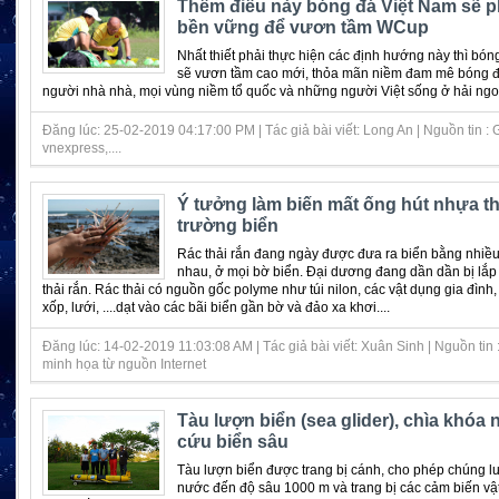
Thêm điều này bóng đá Việt Nam sẽ ph
bền vững để vươn tầm WCup
Nhất thiết phải thực hiện các định hướng này thì bó
sẽ vươn tầm cao mới, thỏa mãn niềm đam mê bóng 
người nhà nhà, mọi vùng niềm tổ quốc và những người Việt sống ở hải ngoại
Đăng lúc: 25-02-2019 04:17:00 PM | Tác giả bài viết: Long An | Nguồn tin : 
vnexpress,....
Ý tưởng làm biến mất ống hút nhựa th
trường biển
Rác thải rắn đang ngày được đưa ra biển bằng nhiề
nhau, ở mọi bờ biển. Đại dương đang dần dần bị lắp 
thải rắn. Rác thải có nguồn gốc polyme như túi nilon, các vật dụng gia đình,
xốp, lưới, ....dạt vào các bãi biển gần bờ và đảo xa khơi....
Đăng lúc: 14-02-2019 11:03:08 AM | Tác giả bài viết: Xuân Sinh | Nguồn tin 
minh họa từ nguồn Internet
Tàu lượn biển (sea glider), chìa khóa 
cứu biển sâu
Tàu lượn biển được trang bị cánh, cho phép chúng lư
nước đến độ sâu 1000 m và trang bị các cảm biến vật