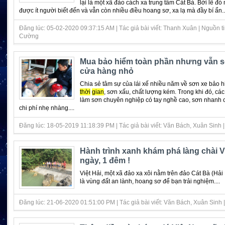
lại là một xã đảo cách xa trung tâm Cát Bà. Bởi lẽ đó
được ít người biết đến và vẫn còn nhiều điều hoang sơ, xa lạ mà đầy bí ẩn..
Đăng lúc: 05-02-2020 09:37:15 AM | Tác giả bài viết: Thanh Xuân | Nguồn ti
Cường
Mua bảo hiểm toàn phần nhưng vẫn sơ
cửa hàng nhỏ
Chia sẻ tâm sự của lái xế nhiều năm về sơn xe bảo h
thời
gian
, sơn xấu, chất lượng kém. Trong khi đó, cá
làm sơn chuyên nghiệp có tay nghề cao, sơn nhanh c
chi phí nhẹ nhàng....
Đăng lúc: 18-05-2019 11:18:39 PM | Tác giả bài viết: Văn Bách, Xuân Sinh | N
Hành trình xanh khám phá làng chài Vi
ngày, 1 đêm !
Việt Hải, một xã đảo xa xôi nằm trên đảo Cát Bà (Hải
là vùng đất an lành, hoang sơ để bạn trải nghiệm....
Đăng lúc: 21-06-2020 01:51:00 PM | Tác giả bài viết: Văn Bách, Xuân Sinh | 