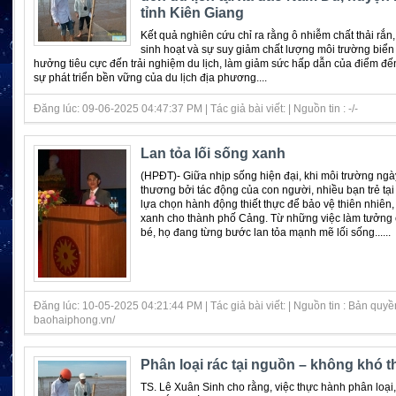
tỉnh Kiên Giang
Kết quả nghiên cứu chỉ ra rằng ô nhiễm chất thải rắn,
sinh hoạt và sự suy giảm chất lượng môi trường biể
hưởng tiêu cực đến trải nghiệm du lịch, làm giảm sức hấp dẫn của điểm đế
sự phát triển bền vững của du lịch địa phương....
Đăng lúc: 09-06-2025 04:47:37 PM | Tác giả bài viết: | Nguồn tin : -/-
Lan tỏa lối sống xanh
(HPĐT)- Giữa nhịp sống hiện đại, khi môi trường ngà
thương bởi tác động của con người, nhiều bạn trẻ tạ
lựa chọn hành động thiết thực để bảo vệ thiên nhiê
xanh cho thành phố Cảng. Từ những việc làm tưởng
bé, họ đang từng bước lan tỏa mạnh mẽ lối sống......
Đăng lúc: 10-05-2025 04:21:44 PM | Tác giả bài viết: | Nguồn tin : Bản quyề
baohaiphong.vn/
Phân loại rác tại nguồn – không khó t
TS. Lê Xuân Sinh cho rằng, việc thực hành phân loại, 